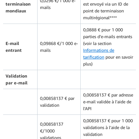
0,0296 €/1 000 e-
terminaison
est envoyé via un ID de
mails
mondiaux
point de terminaison
multirégional****
0,0888 € pour 1 000
parties d’e-mails entrants
E-mail
0,09868 €/1 000 e-
(voir la section
entrant
mails
Informations de
tarification
pour en savoir
plus)
Validation
par e-mail
0,00858137 € par adresse
0,00858137 € par
e-mail validée à l'aide de
validation
l'API
0,00858137 € pour 1 000
0,00858137
validations à l'aide de la
€/1000
validation
validations