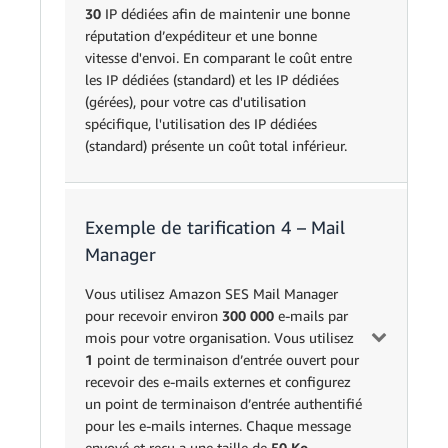
sortant
de données
30
IP dédiées afin de maintenir une bonne
réputation d’expéditeur et une bonne
Messages
0,00009869
250 000
250 000 messag
vitesse d'envoi. En comparant le coût entre
entrants
€
les IP dédiées (standard) et les IP dédiées
(gérées), pour votre cas d'utilisation
Blocs d'e-
(32 Ko × 250 00
0,00008882
spécifique, l'utilisation des IP dédiées
mail
32
250 blocs d'e-m
€
(standard) présente un coût total inférieur.
entrant
bloc d'e-mail
IP
dédiées
3
24,62 €
3 adresses × 24,
Exemple de tarification 4 – Mail
(standard)
Option 1 :
Manager
IP dédiées
Unité
Prix
Calcul
(standard)
Total des frais pour l’utilisation de SES
Vous utilisez Amazon SES Mail Manager
pour recevoir environ
300 000
e-mails par
Messages
0,00009869
(80 000 000
80 000 000
mois pour votre organisation. Vous utilisez
sortants
€
gratuits) x
1
point de terminaison d’entrée ouvert pour
recevoir des e-mails externes et configurez
Données
un point de terminaison d’entrée authentifié
0,11800000
(0,000032 G
d'e-mail
0,000032
pour les e-mails internes. Chaque message
€
par gigaocte
sortant
envoyé et reçu a une taille de
50 Ko
.