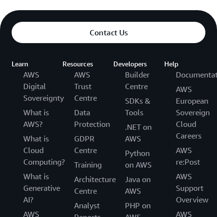
Contact Us
Learn
Resources
Developers
Help
AWS
AWS
Builder
Documentat
Digital
Trust
Centre
AWS
Sovereignty
Centre
SDKs &
European
What is
Data
Tools
Sovereign
AWS?
Protection
Cloud
.NET on
Careers
What is
GDPR
AWS
Cloud
Centre
AWS
Python
Computing?
re:Post
Training
on AWS
What is
AWS
Architecture
Java on
Generative
Support
Centre
AWS
AI?
Overview
Analyst
PHP on
AWS
AWS