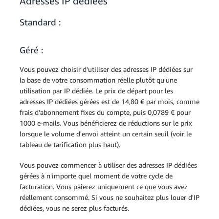
Adresses IP dédiées
par bloc d’e-ma
Pour plus d’informations concernant les
coûts d’utilisation d’Amazon EC2,
Standard :
Archivage
(50 Ko × 500 0
1 973 €
reportez-vous à la page
Tarification
de
500 000
messages) * 1e
par Go
Amazon EC2
.
l’ingestion
1,973 € par Go
Géré :
(50 Ko × 500 0
Vous pouvez choisir d'utiliser des adresses IP dédiées sur
Archivage
0,187 €
500 000
messages) * 1e
la base de votre consommation réelle plutôt qu'une
du stockage
par Go
0,187 € par Go
utilisation par IP dédiée. Le prix de départ pour les
adresses IP dédiées gérées est de 14,80 € par mois, comme
Extension
500 000 messa
frais d'abonnement fixes du compte, puis 0,0789 € pour
Trend Micro
0,0001850
au
500 000
1000 e-mails. Vous bénéficierez de réductions sur le prix
pour
€
total x 0,00018
lorsque le volume d'envoi atteint un certain seuil (voir le
l’analyse
par message
tableau de tarification plus haut).
Total des frais pour l’utilisation de SES
Vous pouvez commencer à utiliser des adresses IP dédiées
gérées à n'importe quel moment de votre cycle de
facturation. Vous paierez uniquement ce que vous avez
réellement consommé. Si vous ne souhaitez plus louer d'IP
dédiées, vous ne serez plus facturés.