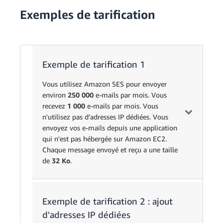
Exemples de tarification
Exemple de tarification 1
Vous utilisez Amazon SES pour envoyer
environ
250 000
e-mails par mois. Vous
recevez
1 000
e-mails par mois. Vous
n'utilisez pas d'adresses IP dédiées. Vous
envoyez vos e-mails depuis une application
qui n'est pas hébergée sur Amazon EC2.
Chaque message envoyé et reçu a une taille
de
32 Ko
.
Exemple de tarification 2 : ajout
Unité
Prix
Calcul
d'adresses IP dédiées
Messages
0,000098686
250 000 messag