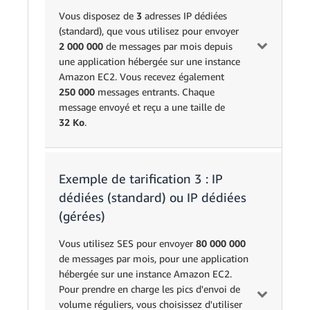
250 000
sortants
€
€ par message –
Vous disposez de
3
adresses IP dédiées
(standard), que vous utilisez pour envoyer
Données
2 000 000
de messages par mois depuis
(0,000032 Go x 
d'e-mail
0,000032
0,118 €
une application hébergée sur une instance
par gigaoctet d
sortant
Amazon EC2. Vous recevez également
250 000
messages entrants. Chaque
Messages
0,000098686
message envoyé et reçu a une taille de
1 000
1 000 messages 
entrants
€
32 Ko
.
Blocs
0,000088817
(32 Ko × 1 000 
d'e-mail
32
€
d'e-mail × 0,00
entrant
Exemple de tarification 3 : IP
Unité
Prix
Calcul
dédiées (standard) ou IP dédiées
Total des frais pour l’utilisation de SES
(2 000 000 mess
(gérées)
Messages
0,00009869
3 000 message
2 000 000
sortants
€
gratuits) x 0,0
Vous utilisez SES pour envoyer
80 000 000
message
de messages par mois, pour une application
hébergée sur une instance Amazon EC2.
Données
(0,000032 Go x 
Pour prendre en charge les pics d'envoi de
d'e-mail
0,000032
0,1180 €
3 000 messages)
volume réguliers, vous choisissez d'utiliser