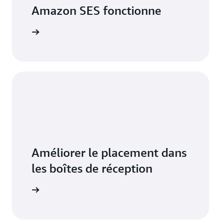
Amazon SES fonctionne
mazon SES
Améliorer le placement dans
les boîtes de réception
voir plus