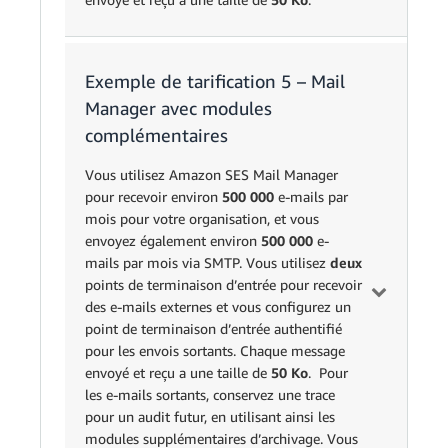
IP dédiées
24,62000000
30
30 adresses 
(standard)
€
Exemple de tarification 5 – Mail
Unité
Prix
Calcul
Manager avec modules
Frais totaux pour l'utilisation de SES (avec adresse 
Point de
1 terminal d’entré
complémentaires
terminaison
× 49,34 € par poin
1
49,34 €
d’entrée
de terminaison et
Vous utilisez Amazon SES Mail Manager
ouvert
par mois
pour recevoir environ
500 000
e-mails par
Option 2 :
mois pour votre organisation, et vous
IP
Unité
Prix
Calcul
300 000 messages
envoyez également environ
500 000
e-
dédiées
Messages
0,000148
au
mails par mois via SMTP. Vous utilisez
deux
(gérées)
300 000
traités
€
total x 000148 US
points de terminaison d’entrée pour recevoir
par message
des e-mails externes et vous configurez un
(80 000 000 
Messages
0,000098686
point de terminaison d’entrée authentifié
80 000 000
3 000 messag
sortants
€
pour les envois sortants. Chaque message
(50 Ko × 300 000
message
envoyé et reçu a une taille de
50 Ko
. Pour
de messages) ÷
Blocs d’e-
0,000089
Données
les e-mails sortants, conservez une trace
50
256 Ko ×
(0,000032 Go
mail
€
d'e-mail
0,000032
0,118 €
pour un audit futur, en utilisant ainsi les
0,000089 € par
par gigaoctet
sortant
modules supplémentaires d’archivage. Vous
bloc d’e-mail