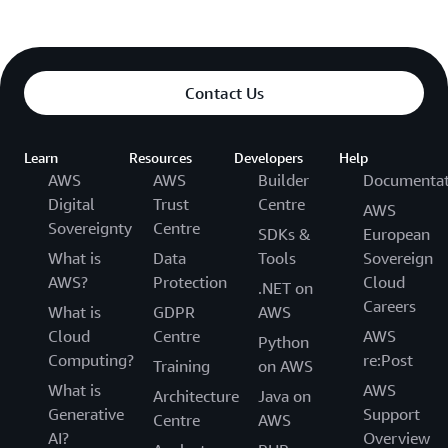
Contact Us
Learn
Resources
Developers
Help
AWS
AWS
Builder
Documentat
Digital
Trust
Centre
AWS
Sovereignty
Centre
SDKs &
European
What is
Data
Tools
Sovereign
AWS?
Protection
Cloud
.NET on
Careers
What is
GDPR
AWS
Cloud
Centre
AWS
Python
Computing?
re:Post
Training
on AWS
What is
AWS
Architecture
Java on
Generative
Support
Centre
AWS
AI?
Overview