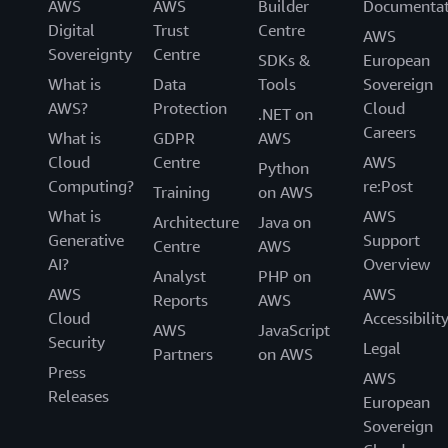
AWS
AWS
Builder
Documentat
Digital
Trust
Centre
AWS
Sovereignty
Centre
SDKs &
European
What is
Data
Tools
Sovereign
AWS?
Protection
Cloud
.NET on
Careers
What is
GDPR
AWS
Cloud
Centre
AWS
Python
Computing?
re:Post
Training
on AWS
What is
AWS
Architecture
Java on
Generative
Support
Centre
AWS
AI?
Overview
Analyst
PHP on
AWS
AWS
Reports
AWS
Cloud
Accessibilit
AWS
JavaScript
Security
Legal
Partners
on AWS
Press
AWS
Releases
European
Sovereign