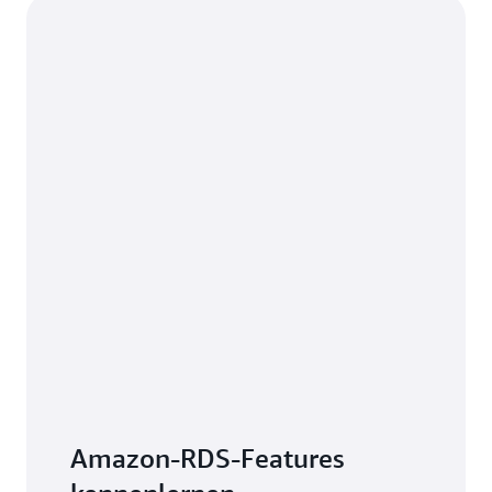
niedrige Vorauszahlung und anschließend wird
Datenbank-Snapshots. Wenn Sie den
Ihnen ein niedriger Stundentarif für die Dauer der
Aufbewahrungszeitraum Ihrer Backups
Laufzeit in Rechnung gestellt.
erhöhen oder zusätzliche Datenbank-
Snapshots erstellen, belegt Ihre Datenbank
dementsprechend mehr Backup-Speicher.
Datenübertragung:
Ein- und ausgehende
Internet-Datenübertragung Ihrer DB-Instance
.
Berechnen Sie mit dem
AWS Pricing Calculator
,
wie hoch Ihre monatlichen Kosten wären.
Amazon-RDS-Features