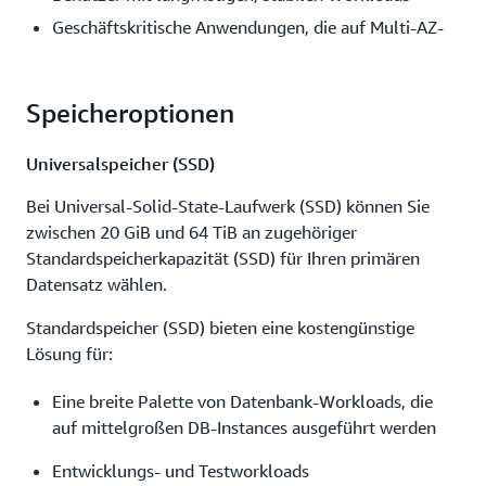
Geschäftskritische Anwendungen, die auf Multi-AZ-
Datenbankbereitstellungen ausgeführt werden, um
hohe Verfügbarkeit und Datenbeständigkeit zu
gewährleisten
Speicheroptionen
Sie können gegenüber On-Demand-Tarifen bei steter
Universalspeicher (SSD)
Nutzung bis zu 69 % sparen, wenn Sie Reserved
Instances verwenden
Bei Universal-Solid-State-Laufwerk (SSD) können Sie
zwischen 20 GiB und 64 TiB an zugehöriger
Weitere Informationen zu Amazon RDS Reserved
Standardspeicherkapazität (SSD) für Ihren primären
Instances
Datensatz wählen.
Klicken Sie hier, um die Preise für Amazon-RDS-
Standardspeicher (SSD) bieten eine kostengünstige
Reserved-Instances zu anzuzeigen
Lösung für:
Eine breite Palette von Datenbank-Workloads, die
auf mittelgroßen DB-Instances ausgeführt werden
Entwicklungs- und Testworkloads