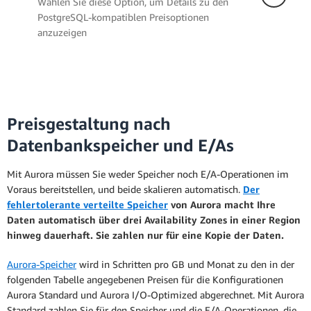
Wählen Sie diese Option, um Details zu den
Demand Auto-Scaling-Konfiguration, die
PostgreSQL-kompatiblen Preisoptionen
die Datenbankkapazität automatisch an
anzuzeigen
den Anwendungsbedarf anpasst. Mit
Aurora Serverless wird Ihre
Datenbankkapazität automatisch hoch-
oder abskaliert, um den Workload-
Serverless
Anforderungen Ihrer Anwendung gerecht
zu werden, und in Zeiten der Inaktivität
Preisgestaltung nach
heruntergefahren, wodurch Sie Geld und
Amazon Aurora Serverless
ist eine On-
Datenbankspeicher und E/As
Verwaltungszeit sparen. Bei Aurora
Demand Auto-Scaling-Konfiguration, die
Serverless wird die Datenbankkapazität in
die Datenbankkapazität automatisch an
Mit Aurora müssen Sie weder Speicher noch E/A-Operationen im
Aurora Capacity Units (ACUs) gemessen
den Anwendungsbedarf anpasst. Mit
Voraus bereitstellen, und beide skalieren automatisch.
Der
und pro Sekunde abgerechnet. 1 ACU hat
Aurora Serverless wird Ihre
fehlertolerante verteilte Speicher
von Aurora macht Ihre
ungefähr 2 GiB Speicher mit zugehöriger
Datenbankkapazität automatisch hoch-
Daten automatisch über drei Availability Zones in einer Region
CPU und Netzwerkkapazität, ähnlich wie
oder abskaliert, um den Workload-
hinweg dauerhaft. Sie zahlen nur für eine Kopie der Daten.
bei den von Aurora bereitgestellten
Anforderungen Ihrer Anwendung gerecht
Instances.
zu werden, und in Zeiten der Inaktivität
Aurora-Speicher
wird in Schritten pro GB und Monat zu den in der
heruntergefahren, wodurch Sie Geld und
folgenden Tabelle angegebenen Preisen für die Konfigurationen
Aurora Serverless v2
Verwaltungszeit sparen. Bei Aurora
Aurora Standard und Aurora I/O-Optimized abgerechnet. Mit Aurora
Serverless wird die Datenbankkapazität in
Standard zahlen Sie für den Speicher und die E/A-Operationen, die
Amazon Aurora Serverless v2 skaliert