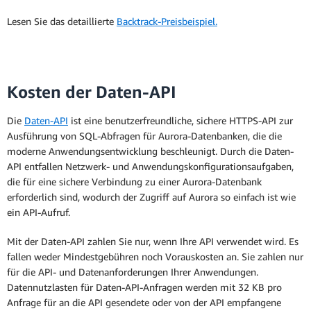
Sekundenschneller
Lesen Sie das detaillierte
Backtrack-Preisbeispiel.
Datenzugriff in jeder
Region und
Bereitgestellte On-Demand-Instance
Aurora Global
regionenübergreifende
Database
Disaster Recovery.
Bereitgestellte Reserved Instance
Weitere Details finden
Kosten der Daten-API
Sie unter
Aurora
Global Database
.
Die
Daten-API
ist eine benutzerfreundliche, sichere HTTPS-API zur
Ausführung von SQL-Abfragen für Aurora-Datenbanken, die die
moderne Anwendungsentwicklung beschleunigt. Durch die Daten-
API entfallen Netzwerk- und Anwendungskonfigurationsaufgaben,
Bereitgestellte On-Demand-Instance
die für eine sichere Verbindung zu einer Aurora-Datenbank
erforderlich sind, wodurch der Zugriff auf Aurora so einfach ist wie
ein API-Aufruf.
Bereitgestellte Reserved Instance
Mit der Daten-API zahlen Sie nur, wenn Ihre API verwendet wird. Es
Unbegrenzte Datenbank
fallen weder Mindestgebühren noch Vorauskosten an. Sie zahlen nur
für die API- und Datenanforderungen Ihrer Anwendungen.
Datennutzlasten für Daten-API-Anfragen werden mit 32 KB pro
Anfrage für an die API gesendete oder von der API empfangene