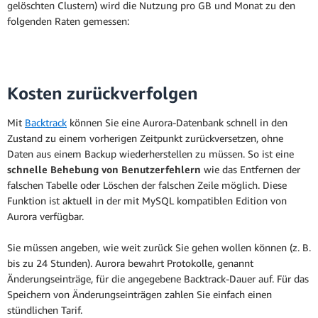
gelöschten Clustern) wird die Nutzung pro GB und Monat zu den
Leseskalierbarkeit
folgenden Raten gemessen:
Feinkörnig, mit
Granularität der
Schritten von nur 0,5
Verteilen Sie Lese-
Kapazität
ACU
Replikate in separaten
Kosten zurückverfolgen
Multi-AZ und
AZs für hohe
SLA
Verfügbarkeit. Siehe
Bis zu 15 Aurora-
Mit
Backtrack
können Sie eine Aurora-Datenbank schnell in den
Amazon Aurora SLA
Read Replicas
Replicas für
Zustand zu einem vorherigen Zeitpunkt zurückversetzen, ohne
für Details.
Leseskalierbarkeit
Daten aus einem Backup wiederherstellen zu müssen. So ist eine
schnelle Behebung von Benutzerfehlern
wie das Entfernen der
falschen Tabelle oder Löschen der falschen Zeile möglich. Diese
Sekundenschneller
Funktion ist aktuell in der mit MySQL kompatiblen Edition von
Verteilen Sie Lese-
Datenzugriff in jeder
Aurora verfügbar.
Replikate in separaten
Region und
Multi-AZ und
AZs für hohe
Aurora Global
regionenübergreifende
Sie müssen angeben, wie weit zurück Sie gehen wollen können (z. B.
SLA
Verfügbarkeit. Siehe
Database
Disaster Recovery.
bis zu 24 Stunden). Aurora bewahrt Protokolle, genannt
Amazon Aurora SLA
Weitere Details finden
Änderungseinträge, für die angegebene Backtrack-Dauer auf. Für das
für Details.
Sie unter
Aurora
Speichern von Änderungseinträgen zahlen Sie einfach einen
Global Database
.
stündlichen Tarif.