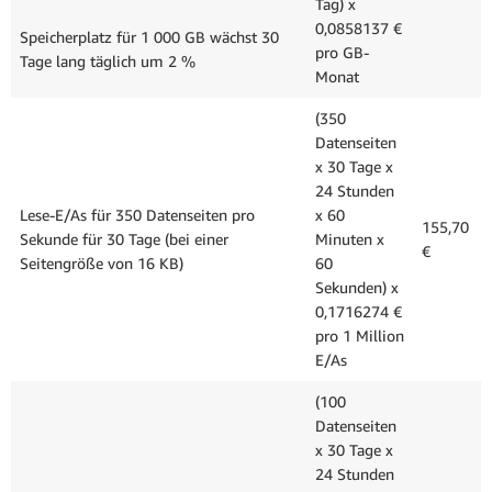
Tag) x
0,0858137 €
Speicherplatz für 1 000 GB wächst 30
pro GB-
Tage lang täglich um 2 %
Monat
(350
Datenseiten
x 30 Tage x
24 Stunden
Lese-E/As für 350 Datenseiten pro
x 60
155,70
Sekunde für 30 Tage (bei einer
Minuten x
€
Seitengröße von 16 KB)
60
Sekunden) x
0,1716274 €
pro 1 Million
E/As
(100
Datenseiten
x 30 Tage x
24 Stunden