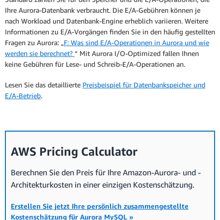
Aurora Capacity Units (ACUs) gemessen
Ihre Aurora-Datenbank verbraucht. Die E/A-Gebühren können je
Datenbanken sofort, um Hunderttausende
und pro Sekunde abgerechnet. 1 ACU hat
nach Workload und Datenbank-Engine erheblich variieren. Weitere
von Transaktionen pro Sekunde zu
ungefähr 2 GiB Speicher mit zugehöriger
Informationen zu E/A-Vorgängen finden Sie in den häufig gestellten
unterstützen, und unterstützt alle Features
CPU und Netzwerkkapazität, ähnlich wie
Fragen zu Aurora: „
von Aurora, einschließlich Multi-AZ-
F: Was sind E/A-Operationen in Aurora und wie
bei den von Aurora bereitgestellten
werden sie berechnet?
Bereitstellungen, Lesereplikate und Global
“ Mit Aurora I/O-Optimized fallen Ihnen
Instances.
keine Gebühren für Lese- und Schreib-E/A-Operationen an.
Database.
Aurora Serverless v2
Lesen Sie das detaillierte
Preisbeispiel für Datenbankspeicher und
Sie können wählen, ob Sie alle Instances in
E/A-Betrieb
.
Ihrem Datenbank-Cluster so konfigurieren
Amazon Aurora Serverless v2 skaliert
möchten, dass sie die Aurora-
Datenbanken sofort, um Hunderttausende
Standardkonfiguration oder die Aurora-
von Transaktionen pro Sekunde zu
I/O-Optimized-Konfiguration verwenden,
unterstützen, und unterstützt alle Features
je nach den Anforderungen Ihrer
von Aurora, einschließlich Multi-AZ-
AWS Pricing Calculator
Anwendung an Preis-Leistungs-Verhältnis
Bereitstellungen, Lesereplikate und Global
und Preisvorhersehbarkeit.
Database.
Berechnen Sie den Preis für Ihre Amazon-Aurora- und -
Lesen Sie das ausführliche
Sie können wählen, ob Sie alle Instances in
Preisbeispiel für
Architekturkosten in einer einzigen Kostenschätzung.
Aurora Serverless v2.
Ihrem Datenbank-Cluster so konfigurieren
möchten, dass sie die Aurora-
Erstellen Sie jetzt Ihre persönlich zusammengestellte
Standardkonfiguration oder die Aurora-
Kostenschätzung für Aurora MySQL »