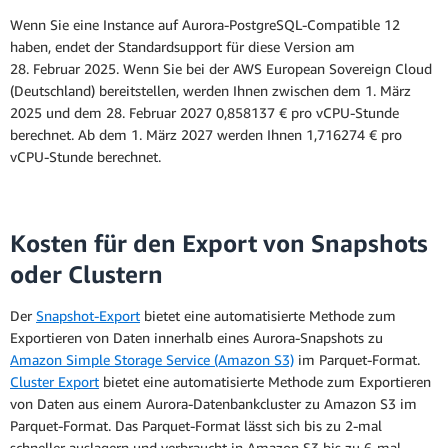
Wenn Sie eine Instance auf Aurora-PostgreSQL-Compatible 12
haben, endet der Standardsupport für diese Version am
28. Februar 2025. Wenn Sie bei der AWS European Sovereign Cloud
(Deutschland) bereitstellen, werden Ihnen zwischen dem 1. März
2025 und dem 28. Februar 2027 0,858137 € pro vCPU-Stunde
berechnet. Ab dem 1. März 2027 werden Ihnen 1,716274 € pro
Amazon-Aurora-Dokumentation
vCPU-Stunde berechnet.
Kosten für den Export von Snapshots
oder Clustern
Der
Snapshot-Export
bietet eine automatisierte Methode zum
Exportieren von Daten innerhalb eines Aurora-Snapshots zu
Amazon Simple Storage Service (Amazon S3)
im Parquet-Format.
Cluster Export
bietet eine automatisierte Methode zum Exportieren
von Daten aus einem Aurora-Datenbankcluster zu Amazon S3 im
Parquet-Format. Das Parquet-Format lässt sich bis zu 2-mal
schneller auslagern und verbraucht in Amazon S3 bis zu 6-mal