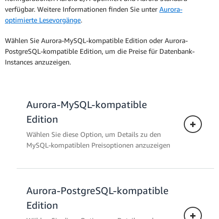
verfügbar. Weitere Informationen finden Sie unter
Aurora-
optimierte Lesevorgänge
.
Wählen Sie Aurora-MySQL-kompatible Edition oder Aurora-
PostgreSQL-kompatible Edition, um die Preise für Datenbank-
Instances anzuzeigen.
Aurora-MySQL-kompatible
Edition
Wählen Sie diese Option, um Details zu den
MySQL-kompatiblen Preisoptionen anzuzeigen
Aurora-PostgreSQL-kompatible
Serverless
Edition
Amazon Aurora Serverless
ist eine On-