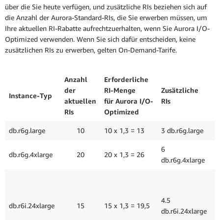
über die Sie heute verfügen, und zusätzliche RIs beziehen sich auf
die Anzahl der Aurora-Standard-RIs, die Sie erwerben müssen, um
Ihre aktuellen RI-Rabatte aufrechtzuerhalten, wenn Sie Aurora I/O-
Optimized verwenden. Wenn Sie sich dafür entscheiden, keine
zusätzlichen RIs zu erwerben, gelten On-Demand-Tarife.
Anzahl
Erforderliche
Z
der
RI-Menge
Zusätzliche
Instance-Typ
(
aktuellen
für Aurora I/O-
RIs
G
RIs
Optimized
db.r6g.large
10
10 x 1,3 = 13
3 db.r6g.large
3
6
db.r6g.4xlarge
20
20 x 1,3 = 26
6
db.r6g.4xlarge
4
R
4.5
+
db.r6i.24xlarge
15
15 x 1,3 = 19,5
db.r6i.24xlarge
R