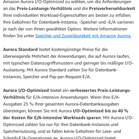
Amazon Aurora I/O-Optimized zu wählen, um die Anforderungen
an das
Preis-Leistungs-Verhältnis
und die
Preisvorhersehbarkeit
Ihrer individuellen Workload-Eigenschaften am besten zu erfüllen.
Ihre Gebühren für Datenbank-Instance, -Speicher und -E/A variieren
je nach der von Ihnen gewählten Option. Weitere Informationen
finden Sie unter
Speicher und Zuverlässigkeit mit Amazon Aurora.
Aurora Standard
bietet kostengünstige Preise für die
überwiegende Mehrheit der Anwendungen, die auf Aurora laufen,
mit typischen Datenzugriffsmustern und geringer bis mäßiger I/O-
Auslastung. Mit Aurora Standard zahlen Sie für Datenbank-
Instances, Speicher und Pay-per-Request-E/A.
Aurora I/O-Optimized
bietet ein
verbessertes Preis-Leistungs-
Verhältnis
für E/A-intensive Anwendungen. Wenn Ihre E/A-
Ausgaben 25 % Ihrer gesamten Aurora-Datenbankausgaben
übersteigen, können Sie mit Aurora
I/O-Optimized bis zu 40 %
der Kosten für E/A-intensive Workloads sparen
. Mit Aurora I/O-
Optimized zahlen Sie nur für Ihre Datenbank-Instances und
Speichernutzung, und es fallen keine Gebühren für Lese- und
Schreib-E/A-Operationen an. Aurora I/O-Optimized bietet