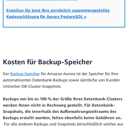
I/O-Optimized-Konfiguration verwenden,
Sofortige Skalierung
je nach den Anforderungen Ihrer
Erstellen Sie jetzt Ihre persönlich zusammengestellte
Latenz
auf Hunderttausende
Anwendung an Preis-Leistungs-Verhältnis
Kostenschätzung für Aurora PostgreSQL »
hochskalieren
von Transaktionen pro
und Preisvorhersehbarkeit.
Sekunde
Lesen Sie das ausführliche
Preisbeispiel für
Aurora Serverless v2.
Latenzzeit
Bis zu 15x schneller
herunterskalieren
Kosten für Backup-Speicher
Sofortige Skalierung
Latenz
auf Hunderttausende
Startkapazität
0 ACU
Der
Backup-Speicher
für Amazon Aurora ist der Speicher für Ihre
hochskalieren
von Transaktionen pro
automatisierten Datenbank-Backups sowie sämtliche von Kunden
Sekunde
initiierten DB-Cluster-Snapshots.
Feinkörnig, mit
Granularität der
Schritten von nur 0,5
Kapazität
Backups von bis zu 100 % der Größe Ihres Datenbank-Clusters
Latenzzeit
ACU
Bis zu 15x schneller
werden Ihnen nicht in Rechnung gestellt.
Für Datenbank-
herunterskalieren
Snapshots, die innerhalb des Aufbewahrungszeitraums des
Backups erstellt wurden, fallen ebenfalls keine Gebühren an.
Bis zu 15 Aurora-
Für alle anderen Backups und Snapshots (einschließlich solcher aus
Startkapazität
0 ACU
Read Replicas
Replicas für