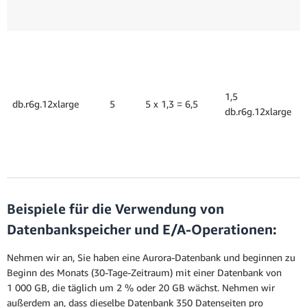
(
=
1
R
+
R
1,5
db.r6g.12xlarge
5
5 x 1,3 = 6,5
+
db.r6g.12xlarge
R
(
=
1
Beispiele für die Verwendung von
Datenbankspeicher und E/A-Operationen:
Nehmen wir an, Sie haben eine Aurora-Datenbank und beginnen zu
Beginn des Monats (30-Tage-Zeitraum) mit einer Datenbank von
1 000 GB, die täglich um 2 % oder 20 GB wächst. Nehmen wir
außerdem an, dass dieselbe Datenbank 350 Datenseiten pro