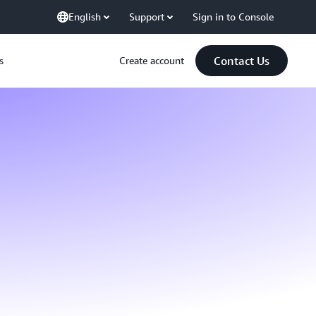
English
Support
Sign in to Console
Contact Us
s
Create account