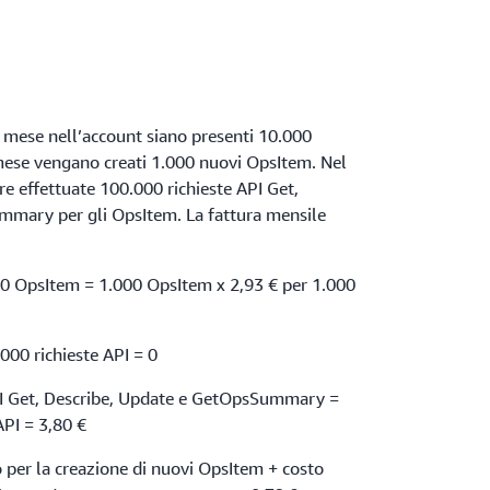
 mese nell’account siano presenti 10.000
mese vengano creati 1.000 nuovi OpsItem. Nel
e effettuate 100.000 richieste API Get,
mmary per gli OpsItem. La fattura mensile
000 OpsItem = 1.000 OpsItem x 2,93 € per 1.000
000 richieste API = 0
PI Get, Describe, Update e GetOpsSummary =
API = 3,80 €
 per la creazione di nuovi OpsItem + costo