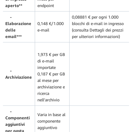
aperto**
endpoint
-
0,08881 € per ogni 1.000
Elaborazione
0,148 €/1.000
blocchi di e-mail in ingresso
delle
e-mail
(consulta Dettagli dei prezzi
email***
per ulteriori informazioni)
1,973 € per GB
di e-mail
importate
-
0,187 € per GB
Archiviazione
al mese per
archiviazione e
ricerca
nell'archivio
-
Varia in base al
Componenti
componente
aggiuntivi
aggiuntivo
per posta