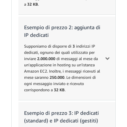
a
32 KB
.
Esempio di prezzo 2: aggiunta di
Unità
Prezzo
Calcolo
IP dedicati
250.000
messaggi totali
Supponiamo di disporre di
3
indirizzi IP
× 0,0000986858
dedicati, ognuno dei quali utilizzato per
Messaggi
0,000098686
250.000
€ per messaggio
inviare
2.000.000
di messaggi al mese da
in uscita
€
- 3.000
un'applicazione in hosting su un'istanza
messaggi
Amazon EC2. Inoltre, i messaggi ricevuti al
gratuiti
mese saranno
250.000
. Le dimensioni di
ogni messaggio inviato e ricevuto
(0,000032 GB ×
corrispondono a
32 KB
.
Dati dei
250.000
messaggi
0,000032
0,118 €
messaggi) ×
in uscita
0,118 € per
Esempio di prezzo 3: IP dedicati
gigabyte di dati
Unità
Prezzo
Calcolo
(standard) e IP dedicati (gestiti)
Messaggi
(2.000.000