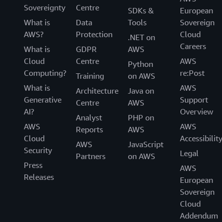
Sovereignty
Centre
SDKs &
European
What is
Data
Tools
Sovereign
AWS?
Protection
Cloud
.NET on
Careers
What is
GDPR
AWS
Cloud
Centre
AWS
Python
Computing?
re:Post
Training
on AWS
What is
AWS
Architecture
Java on
Generative
Support
Centre
AWS
AI?
Overview
Analyst
PHP on
AWS
AWS
Reports
AWS
Cloud
Accessibilit
AWS
JavaScript
Security
Legal
Partners
on AWS
Press
AWS
Releases
European
Sovereign
Cloud
Addendum