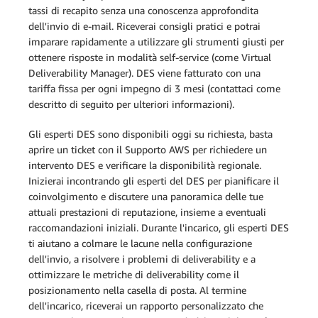
tassi di recapito senza una conoscenza approfondita
dell'invio di e-mail. Riceverai consigli pratici e potrai
imparare rapidamente a utilizzare gli strumenti giusti per
ottenere risposte in modalità self-service (come Virtual
Deliverability Manager). DES viene fatturato con una
tariffa fissa per ogni impegno di 3 mesi (contattaci come
descritto di seguito per ulteriori informazioni).
Gli esperti DES sono disponibili oggi su richiesta, basta
aprire un ticket con il Supporto AWS per richiedere un
intervento DES e verificare la disponibilità regionale.
Inizierai incontrando gli esperti del DES per pianificare il
coinvolgimento e discutere una panoramica delle tue
attuali prestazioni di reputazione, insieme a eventuali
raccomandazioni iniziali. Durante l'incarico, gli esperti DES
ti aiutano a colmare le lacune nella configurazione
dell'invio, a risolvere i problemi di deliverability e a
ottimizzare le metriche di deliverability come il
posizionamento nella casella di posta. Al termine
dell'incarico, riceverai un rapporto personalizzato che