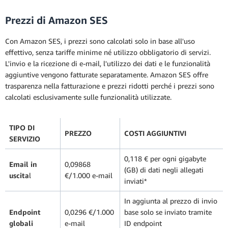
Prezzi di Amazon SES
Con Amazon SES, i prezzi sono calcolati solo in base all'uso
effettivo, senza tariffe minime né utilizzo obbligatorio di servizi.
L'invio e la ricezione di e-mail, l'utilizzo dei dati e le funzionalità
aggiuntive vengono fatturate separatamente. Amazon SES offre
trasparenza nella fatturazione e prezzi ridotti perché i prezzi sono
calcolati esclusivamente sulle funzionalità utilizzate.
TIPO DI
PREZZO
COSTI AGGIUNTIVI
SERVIZIO
0,118 € per ogni gigabyte
Email in
0,09868
(GB) di dati negli allegati
uscita
l
€/1.000 e-mail
inviati*
In aggiunta al prezzo di invio
Endpoint
0,0296 €/1.000
base solo se inviato tramite
globali
e-mail
ID endpoint