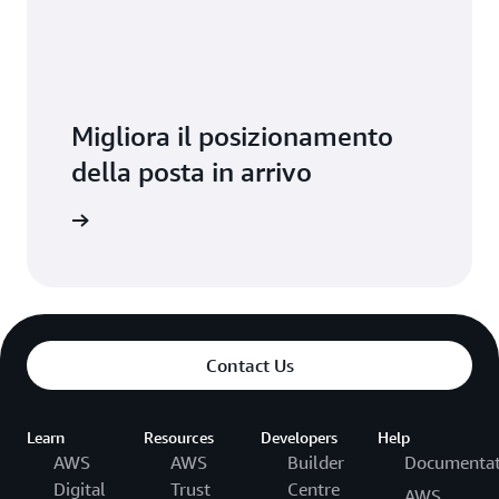
Migliora il posizionamento
della posta in arrivo
ormazioni
Contact Us
Learn
Resources
Developers
Help
AWS
AWS
Builder
Documentat
Digital
Trust
Centre
AWS