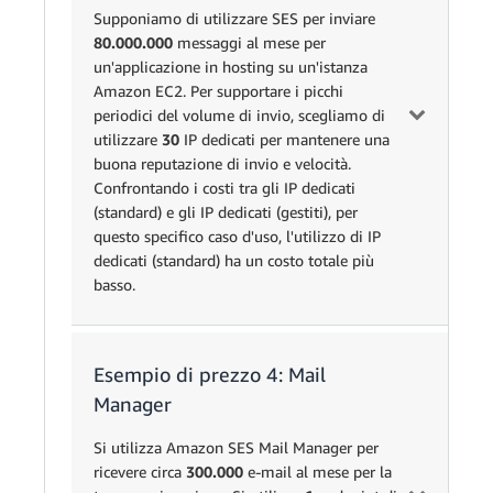
0,000098686
1.000 messaggi
in
1.000
messaggi totali -
Supponiamo di utilizzare SES per inviare
€
totali
entrata
Messaggi
0,00009869
3.000 messaggi
80.000.000
messaggi al mese per
2.000.000
in uscita
€
gratuiti) ×
un'applicazione in hosting su un'istanza
(32 KB × 1.000
0,000098685800
Amazon EC2. Per supportare i picchi
messaggi) ÷ 256
per messaggio
periodici del volume di invio, scegliamo di
Blocchi
KB = 125
utilizzare
30
IP dedicati per mantenere una
di posta
0,000088817
blocchi di
(0,000032 GB ×
buona reputazione di invio e velocità.
32
Dati dei
in
€
posta ×
2.000.000 - 3.00
Confrontando i costi tra gli IP dedicati
messaggi
0,000032
0,1180 €
entrata
0,0000888172 €
messaggi) × 0,1
(standard) e gli IP dedicati (gestiti), per
in uscita
per blocco di
per gigabyte di d
questo specifico caso d'uso, l'utilizzo di IP
posta
dedicati (standard) ha un costo totale più
Messaggi
0,00009869
250.000 messag
basso.
250.000
in entrata
€
totali
Costi totali per l'utilizzo di SES
(32 KB × 250.00
messaggi) ÷ 256
Esempio di prezzo 4: Mail
Blocchi di
Opzione
0,00008882
= 31.250 blocchi
posta in
32
Manager
1: IP
€
posta ×
Unità
Prezzo
Calcolo
entrata
dedicati
0,0000888172 €
Si utilizza Amazon SES Mail Manager per
(standard)
blocco di posta
ricevere circa
300.000
e-mail al mese per la