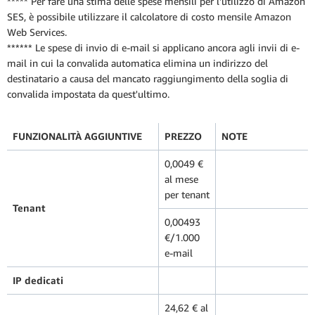
***** Per fare una stima delle spese mensili per l'utilizzo di Amazon
SES, è possibile utilizzare il calcolatore di costo mensile Amazon
Web Services.
****** Le spese di invio di e-mail si applicano ancora agli invii di e-
mail in cui la convalida automatica elimina un indirizzo del
destinatario a causa del mancato raggiungimento della soglia di
convalida impostata da quest'ultimo.
FUNZIONALITÀ AGGIUNTIVE
PREZZO
NOTE
0,0049 €
al mese
per tenant
Tenant
0,00493
€/1.000
e-mail
IP dedicati
24,62 € al