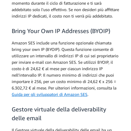
momento durante il ciclo di fatturazione e ti sarà
Importazione
1,973 €
messaggi)
addebitato solo l'uso effettivo. Se non desideri più affittare
500.000
Nota
: il calcolo in alto conteggia
archivio
per GB
* 1e-6 ×
indirizzi IP dedicati, il costo non ti verrà più addebitato.
esclusivamente i costi di utilizzo di
1,973 €
Amazon SES. Non include i costi di
per GB
utilizzo di Amazon EC2. Per ulteriori
Bring Your Own IP Addresses (BYOIP)
informazioni sui costi di utilizzo di
(50 KB ×
Amazon EC2, consulta la pagina
Prezzi di
Amazon SES include una funzione opzionale chiamata
500.000
Amazon EC2
.
bring your own IP (BYOIP). Questa funzione consente di
Conservazione
0,187 €
messaggi)
500.000
utilizzare un intervallo di indirizzi IP di cui sei proprietario
dei dati
per GB
* 1e-6 ×
per inviare e-mail con Amazon SES. Se utilizzi BYOIP, il
0,187 €
costo è di 24,62 € al mese per ciascun indirizzo IP
per GB
nell'intervallo IP. Il numero minimo di indirizzi che puoi
500.000
importare è 256, per un costo minimo di 24,62 € x 256 =
Scansione
messaggi
6.302,72 € al mese. Per ulteriori informazioni, consulta la
componente
0,0001850
totali ×
Guida per gli sviluppatori di Amazon SES
.
500.000
aggiuntivo
€
0,0001850
Trend Micro
€ per
Gestore virtuale della deliverability
messaggio
delle email
Costi totali per l'utilizzo di SES
Il Gestore virtuale della deliverability delle email ha un