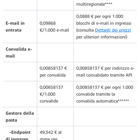
multiregionale****
0,0888 € per ogni 1.000
E-mail in
0,09868
blocchi di e-mail in ingresso
entrata
€/1.000 e-mail
(consulta
Dettagli dei prezzi
per ulteriori informazioni)
Convalida e-
mail
0,00858137 €
0,00858137 € per indirizzo e-
per convalida
mail convalidato tramite API
0,00858137
0,00858137 € per ogni 1.000
€/1.000
convalide tramite la
convalide
convalida automatica******
Gestore della
posta
-Endpoint
49,342 € al
di ingresso
mese per