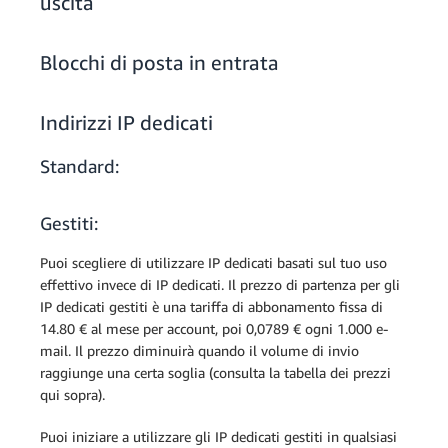
uscita
al mese
1 account x
1 account
14,80 €
1.000.000
14.80 €
Blocchi di posta in entrata
di
messaggi
10.000.000 di
Messaggi
0,000148
1.000.000
totali ×
messaggi total
elaborati
€
10.000.000
0,0000789 €
Indirizzi IP dedicati
0.00148 €
× 0,0000789 €
per
per messaggio
Standard:
IP
messaggio
40.000.000 di
dedicati
(50 KB ×
messaggi total
(gestiti)
Gestiti:
40.000.000
0,0000394 €
1.000.000
× 0,0000394 €
di
per messaggio
Puoi scegliere di utilizzare IP dedicati basati sul tuo uso
messaggi)
effettivo invece di IP dedicati. Il prezzo di partenza per gli
Blocchi di
0,000089
30.000.000 di
50
÷ 256 KB
IP dedicati gestiti è una tariffa di abbonamento fissa di
posta
€
messaggi total
× 0,00008
30.000.000
0,0000197 €
14.80 € al mese per account, poi 0,0789 € ogni 1.000 e-
× 0,0000197 €
€ per
mail. Il prezzo diminuirà quando il volume di invio
per messaggio
blocco di
raggiunge una certa soglia (consulta la tabella dei prezzi
posta
qui sopra).
Costi totali per l'utilizzo di SES (con IP dedicati
gestiti)
(50 KB ×
Puoi iniziare a utilizzare gli IP dedicati gestiti in qualsiasi
500.000