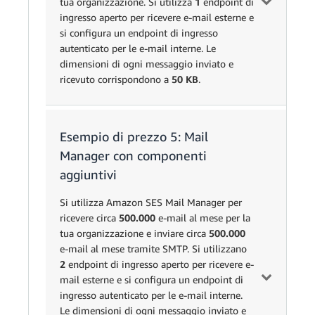
(80.000.000
tua organizzazione. Si utilizza
1
endpoint di
IP
3 indirizzi × 24,
messaggi tot
ingresso aperto per ricevere e-mail esterne e
dedicati
3
24,62 €
per indirizzo
- 3.000
si configura un endpoint di ingresso
(standard)
Messaggi
0,00009869
80.000.000
messaggi
autenticato per le e-mail interne. Le
in uscita
€
gratuiti) ×
dimensioni di ogni messaggio inviato e
Costi totali per l'utilizzo di SES
0,00009868
ricevuto corrispondono a
50 KB
.
per messagg
(0,000032 G
Esempio di prezzo 5: Mail
80.000.000
Unità
Prezzo
Calcolo
Costo
Dati dei
0,11800000
messaggi) ×
Manager con componenti
messaggi
0,000032
1
€
0,1180 € per
aggiuntivi
in uscita
endpoint
gigabyte di
di
allegati
Si utilizza Amazon SES Mail Manager per
Endpoint
ingresso
ricevere circa
500.000
e-mail al mese per la
di
49,34
30 indirizzi 
1
49,34 €
aperto ×
tua organizzazione e inviare circa
500.000
IP dedicati
24,62000000
ingresso
€
30
24,62 € per
49,34 €
e-mail al mese tramite SMTP. Si utilizzano
(standard)
€
aperto
indirizzo
per
2
endpoint di ingresso aperto per ricevere e-
endpoint
mail esterne e si configura un endpoint di
Costi totali per l'utilizzo di SES (con IP dedicati
al mese
ingresso autenticato per le e-mail interne.
standard)
Le dimensioni di ogni messaggio inviato e