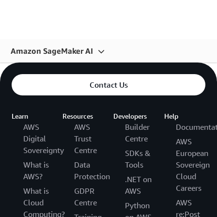
€
Amazon SageMaker AI
Panoramica
Contact Us
Funzionalità
Fase di ML
Learn
Resources
Developers
Help
AWS
AWS
Builder
Documentat
Prezzi
Digital
Trust
Centre
AWS
Domande frequenti
Sovereignty
Centre
SDKs &
European
What is
Data
Tools
Sovereign
Nozioni di base
AWS?
Protection
Cloud
.NET on
Clienti
Careers
What is
GDPR
AWS
Cloud
Centre
AWS
Python
Computing?
re:Post