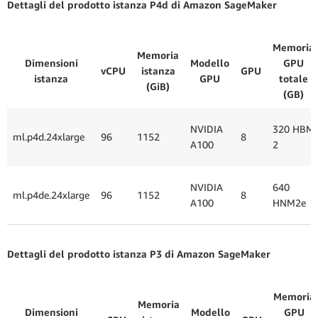
Dettagli del prodotto istanza P4d di Amazon SageMaker
Memoria
Memoria
Dimensioni
Modello
GPU
vCPU
istanza
GPU
istanza
GPU
totale
(GiB)
(GB)
NVIDIA
320 HBM
ml.p4d.24xlarge
96
1152
8
A100
2
NVIDIA
640
ml.p4de.24xlarge
96
1152
8
A100
HNM2e
Dettagli del prodotto istanza P3 di Amazon SageMaker
Memoria
Memoria
Dimensioni
Modello
GPU