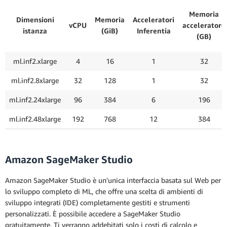
Memoria
Dimensioni
Memoria
Acceleratori
vCPU
acceleratore
istanza
(GiB)
Inferentia
(GB)
ml.inf2.xlarge
4
16
1
32
ml.inf2.8xlarge
32
128
1
32
ml.inf2.24xlarge
96
384
6
196
ml.inf2.48xlarge
192
768
12
384
Amazon SageMaker Studio
Amazon SageMaker Studio è un'unica interfaccia basata sul Web per
lo sviluppo completo di ML, che offre una scelta di ambienti di
sviluppo integrati (IDE) completamente gestiti e strumenti
personalizzati. È possibile accedere a SageMaker Studio
gratuitamente. Ti verranno addebitati solo i costi di calcolo e