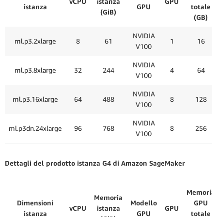
vCPU
istanza
GPU
istanza
GPU
totale
(GiB)
(GB)
NVIDIA
ml.p3.2xlarge
8
61
1
16
V100
NVIDIA
ml.p3.8xlarge
32
244
4
64
V100
NVIDIA
ml.p3.16xlarge
64
488
8
128
V100
NVIDIA
ml.p3dn.24xlarge
96
768
8
256
V100
Dettagli del prodotto istanza G4 di Amazon SageMaker
Memoria
Memoria
Dimensioni
Modello
GPU
vCPU
istanza
GPU
istanza
GPU
totale