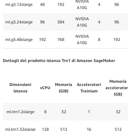
NVIDIA
ml.g5.12xlarge
48
192
4
96
A10G
NVIDIA
ml.g5.24xlarge
96
384
4
96
A10G
NVIDIA
ml.g5.48xlarge
192
768
8
192
A10G
Dettagli del prodotto istanza Trn1 di Amazon SageMaker
Memoria
Dimensioni
Memoria
Acceleratori
vCPU
acceleratore
istanza
(GiB)
Trainium
(GB)
ml.trn1.2xlarge
8
32
1
32
ml.trn1.32xlarge
128
512
16
512