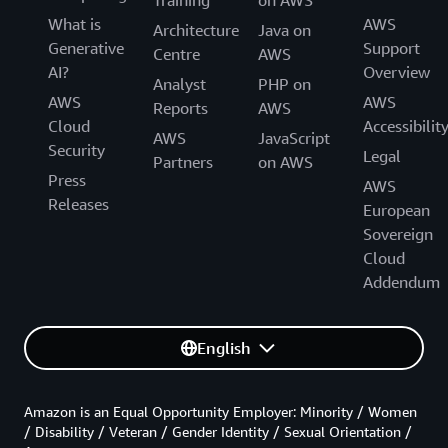
Training
on AWS
What is
AWS
Architecture
Java on
Generative
Support
Centre
AWS
AI?
Overview
Analyst
PHP on
AWS
AWS
Reports
AWS
Cloud
Accessibilit
AWS
JavaScript
Security
Legal
Partners
on AWS
Press
AWS
Releases
European
Sovereign
Cloud
Addendum
English
Amazon is an Equal Opportunity Employer: Minority / Women
/ Disability / Veteran / Gender Identity / Sexual Orientation /