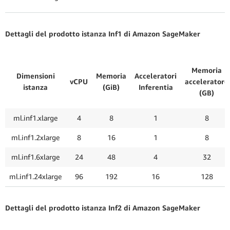
Dettagli del prodotto istanza Inf1 di Amazon SageMaker
Memoria
Dimensioni
Memoria
Acceleratori
vCPU
acceleratore
istanza
(GiB)
Inferentia
(GB)
ml.inf1.xlarge
4
8
1
8
ml.inf1.2xlarge
8
16
1
8
ml.inf1.6xlarge
24
48
4
32
ml.inf1.24xlarge
96
192
16
128
Dettagli del prodotto istanza Inf2 di Amazon SageMaker