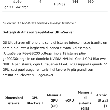
ml.p6e-
4
144
960
3
HBM3e
gb200.36xlarge
*Le istanze P6e-GB200 sono disponibili solo negli UltraServer
Dettagli di Amazon SageMaker UltraServer
Gli UltraServer offrono una serie di istanze interconnesse tramite un
dominio di rete a larghezza di banda elevata. Ad esempio,
l'UltraServer P6e-GB200 collega fino a 18 istanze p6e-
gb200.36xlarge in un dominio NVIDIA NVLink. Con 4 GPU Blackwell
NVIDIA per istanza, ogni UltraServer P6e-GB200 supporta quindi 72
GPU, così puoi eseguire i carichi di lavoro IA più grandi con
prestazioni elevate su SageMaker.
Memoria
Memoria
Archivia
Dimensioni
GPU
di
GPU
vCPU
UltraSe
istanza
Blackwell
sistema
(GB)
(TB
(GiB)