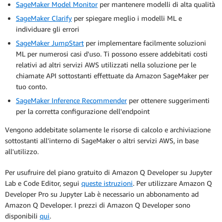
SageMaker Model Monitor
per mantenere modelli di alta qualità
SageMaker Clarify
per spiegare meglio i modelli ML e
individuare gli errori
SageMaker JumpStart
per implementare facilmente soluzioni
ML per numerosi casi d'uso. Ti possono essere addebitati costi
relativi ad altri servizi AWS utilizzati nella soluzione per le
chiamate API sottostanti effettuate da Amazon SageMaker per
tuo conto.
SageMaker Inference Recommender
per ottenere suggerimenti
per la corretta configurazione dell'endpoint
Vengono addebitate solamente le risorse di calcolo e archiviazione
sottostanti all'interno di SageMaker o altri servizi AWS, in base
all'utilizzo.
Per usufruire del piano gratuito di Amazon Q Developer su Jupyter
Lab e Code Editor, segui
queste istruzioni
. Per utilizzare Amazon Q
Developer Pro su Jupyter Lab è necessario un abbonamento ad
Amazon Q Developer. I prezzi di Amazon Q Developer sono
disponibili
qui
.