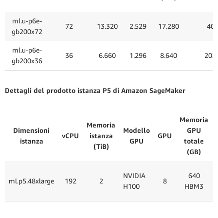
ml.u-p6e-
72
13.320
2.529
17.280
40
gb200x72
ml.u-p6e-
36
6.660
1.296
8.640
202,
gb200x36
Dettagli del prodotto istanza P5 di Amazon SageMaker
Memoria
Memoria
Dimensioni
Modello
GPU
vCPU
istanza
GPU
istanza
GPU
totale
(TiB)
(GB)
NVIDIA
640
ml.p5.48xlarge
192
2
8
H100
HBM3