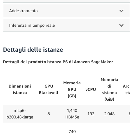
Addestramento
Inferenza in tempo reale
Dettagli delle istanze
Dettagli del prodotto istanza P6 di Amazon SageMaker
Memoria
Memoria
Dimensioni
GPU
di
Arch
GPU
vCPU
istanza
Blackwell
sistema
ista
(GB)
(GiB)
ml.p6-
1,440
8
192
2.048
8 
b200.48xlarge
HBM3e
740