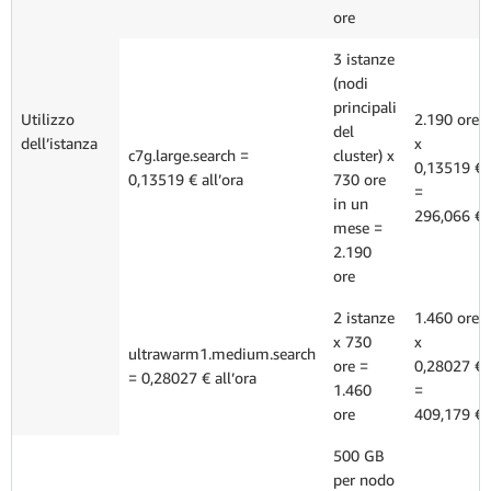
ore
3 istanze
(nodi
principali
Utilizzo
2.190 ore
del
dell’istanza
x
c7g.large.search =
cluster) x
0,13519 €
0,13519 € all’ora
730 ore
=
in un
296,066 €
mese =
2.190
ore
2 istanze
1.460 ore
x 730
x
ultrawarm1.medium.search
ore =
0,28027 €
= 0,28027 € all’ora
1.460
=
ore
409,179 €
500 GB
per nodo