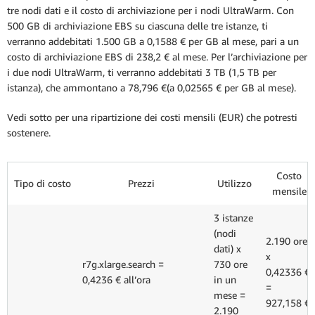
tre nodi dati e il costo di archiviazione per i nodi UltraWarm. Con
500 GB di archiviazione EBS su ciascuna delle tre istanze, ti
verranno addebitati 1.500 GB a 0,1588 € per GB al mese, pari a un
costo di archiviazione EBS di 238,2 € al mese. Per l’archiviazione per
i due nodi UltraWarm, ti verranno addebitati 3 TB (1,5 TB per
istanza), che ammontano a 78,796 €(a 0,02565 € per GB al mese).
Vedi sotto per una ripartizione dei costi mensili (EUR) che potresti
sostenere.
Costo
Tipo di costo
Prezzi
Utilizzo
mensile
3 istanze
(nodi
2.190 ore
dati) x
x
r7g.xlarge.search =
730 ore
0,42336 €
0,4236 € all’ora
in un
=
mese =
927,158 €
2.190