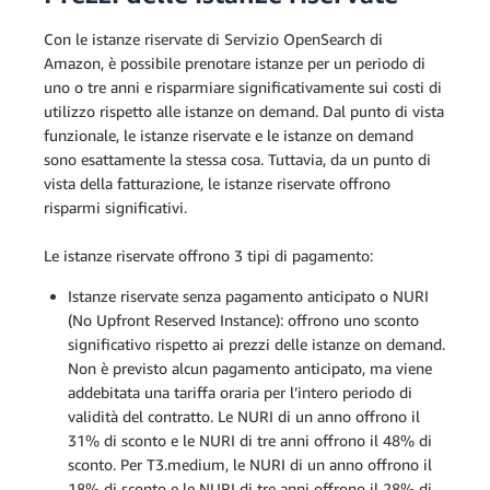
Con le istanze riservate di Servizio OpenSearch di
Amazon, è possibile prenotare istanze per un periodo di
uno o tre anni e risparmiare significativamente sui costi di
utilizzo rispetto alle istanze on demand. Dal punto di vista
funzionale, le istanze riservate e le istanze on demand
sono esattamente la stessa cosa. Tuttavia, da un punto di
vista della fatturazione, le istanze riservate offrono
risparmi significativi.
Le istanze riservate offrono 3 tipi di pagamento:
Istanze riservate senza pagamento anticipato o NURI
(No Upfront Reserved Instance): offrono uno sconto
significativo rispetto ai prezzi delle istanze on demand.
Non è previsto alcun pagamento anticipato, ma viene
addebitata una tariffa oraria per l’intero periodo di
validità del contratto. Le NURI di un anno offrono il
31% di sconto e le NURI di tre anni offrono il 48% di
sconto. Per T3.medium, le NURI di un anno offrono il
18% di sconto e le NURI di tre anni offrono il 28% di