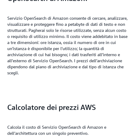
Servizio OpenSearch di Amazon consente di cercare, analizzare,
visualizzare e proteggere fino a petabyte di dati di testo e non
strutturati. Pagherai solo le risorse utilizzate, senza alcun costo
o requisito di utilizzo minimo. Il costo viene addebitato in base
a tre dimensioni: ore istanza, ossia il numero di ore in cui
un’istanza è disponibile per l’utilizzo; la quantità di
archiviazione di cui hai bisogno; i dati trasferiti all’interno e
all’esterno di Servizio OpenSearch. I prezzi dell’archiviazione
dipendono dal piano di archiviazione e dal tipo di istanza che
scegli.
Calcolatore dei prezzi AWS
Calcola il costo di Servizio OpenSearch di Amazon e
dell’architettura con un singolo preventivo.