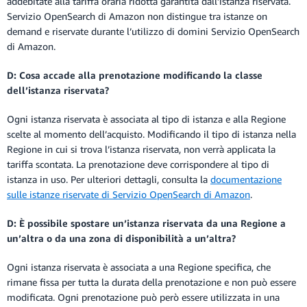
addebitate alla tariffa oraria ridotta garantita dall’istanza riservata.
Servizio OpenSearch di Amazon non distingue tra istanze on
demand e riservate durante l’utilizzo di domini Servizio OpenSearch
di Amazon.
D: Cosa accade alla prenotazione modificando la classe
dell’istanza riservata?
Ogni istanza riservata è associata al tipo di istanza e alla Regione
scelte al momento dell’acquisto. Modificando il tipo di istanza nella
Regione in cui si trova l’istanza riservata, non verrà applicata la
tariffa scontata. La prenotazione deve corrispondere al tipo di
istanza in uso. Per ulteriori dettagli, consulta la
documentazione
sulle istanze riservate di Servizio OpenSearch di Amazon
.
D: È possibile spostare un’istanza riservata da una Regione a
un’altra o da una zona di disponibilità a un’altra?
Ogni istanza riservata è associata a una Regione specifica, che
rimane fissa per tutta la durata della prenotazione e non può essere
modificata. Ogni prenotazione può però essere utilizzata in una