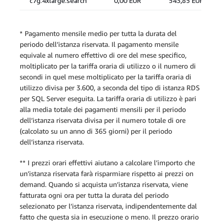
* Pagamento mensile medio per tutta la durata del
periodo dell’istanza riservata. Il pagamento mensile
equivale al numero effettivo di ore del mese specifico,
moltiplicato per la tariffa oraria di utilizzo o il numero di
secondi in quel mese moltiplicato per la tariffa oraria di
utilizzo divisa per 3.600, a seconda del tipo di istanza RDS
per SQL Server eseguita. La tariffa oraria di utilizzo è pari
alla media totale dei pagamenti mensili per il periodo
dell’istanza riservata divisa per il numero totale di ore
(calcolato su un anno di 365 giorni) per il periodo
dell’istanza riservata.
** I prezzi orari effettivi aiutano a calcolare l’importo che
un’istanza riservata farà risparmiare rispetto ai prezzi on
demand. Quando si acquista un’istanza riservata, viene
fatturata ogni ora per tutta la durata del periodo
selezionato per l’istanza riservata, indipendentemente dal
fatto che questa sia in esecuzione o meno. Il prezzo orario