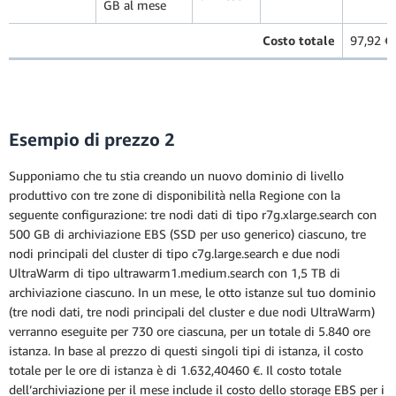
GB al mese
Costo totale
97,92 €
Esempio di prezzo 2
Supponiamo che tu stia creando un nuovo dominio di livello
produttivo con tre zone di disponibilità nella Regione con la
seguente configurazione: tre nodi dati di tipo r7g.xlarge.search con
500 GB di archiviazione EBS (SSD per uso generico) ciascuno, tre
nodi principali del cluster di tipo c7g.large.search e due nodi
UltraWarm di tipo ultrawarm1.medium.search con 1,5 TB di
archiviazione ciascuno. In un mese, le otto istanze sul tuo dominio
(tre nodi dati, tre nodi principali del cluster e due nodi UltraWarm)
verranno eseguite per 730 ore ciascuna, per un totale di 5.840 ore
istanza. In base al prezzo di questi singoli tipi di istanza, il costo
totale per le ore di istanza è di 1.632,40460 €. Il costo totale
dell’archiviazione per il mese include il costo dello storage EBS per i