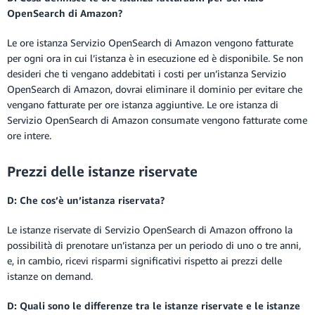
OpenSearch di Amazon?
Le ore istanza Servizio OpenSearch di Amazon vengono fatturate
per ogni ora in cui l’istanza è in esecuzione ed è disponibile. Se non
desideri che ti vengano addebitati i costi per un’istanza Servizio
OpenSearch di Amazon, dovrai eliminare il dominio per evitare che
vengano fatturate per ore istanza aggiuntive. Le ore istanza di
Servizio OpenSearch di Amazon consumate vengono fatturate come
ore intere.
Prezzi delle istanze riservate
D: Che cos’è un’istanza riservata?
Le istanze riservate di Servizio OpenSearch di Amazon offrono la
possibilità di prenotare un’istanza per un periodo di uno o tre anni,
e, in cambio, ricevi risparmi significativi rispetto ai prezzi delle
istanze on demand.
D: Quali sono le differenze tra le istanze riservate e le istanze