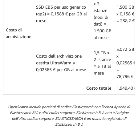
x 3
SSD EBS per uso generico
1.500 GB
istanze
(gp2) = 0,1588 € per GB al
x 0,158 €
(nodi di
mese
= 238,2 €
dati) =
Costo di
1.500 GB
archiviazione
al mese
3.072 GB
1,5 TB x
Costo dell’archiviazione
x
2 istanze
gestita UltraWarm =
0,02565 €
= 3 TB al
0,02565 € per GB al mese
=
mese
78,796 €
Costo totale
1.949,40 €
OpenSearch include porzioni di codice Elasticsearch con licenza Apache di
Elasticsearch B.V. e altri codici sorgente. Elasticsearch B.V. non è l’origine
dell’altro codice sorgente. ELASTICSEARCH è un marchio registrato di
Elasticsearch B.V.