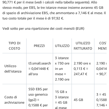
90,771 € per il mese (vedi i calcoli nella tabella seguente). Allo
stesso modo, per EBS, le tre istanze messe insieme avranno 45 GB
di spazio di archiviazione EBS, che ammontano a 7,146 € al mese. Il
tuo costo totale per il mese è di 97,92 €.
Vedi sotto per una ripartizione dei costi mensili (EUR)
TIPO DI
UTILIZZO
COST
PREZZI
UTILIZZO
COSTO
FATTURATO
MENSI
3 istanze
t3.small.search
x 730 ore
2.190 ore x
2.190 x
Utilizzo
= 0,041448 €
in un
0,113 € =
0,04144
dell’istanza
all’ora
mese =
247,47 €
= 90,77
2.190 ore
SSD EBS per
15 GB x
uso generico
3 = 45 x
Costo di
3 istanze
(gp2) =
45 GB
0,1588 
archiviazione
= 45 GB
0,1588 € per
7,146 €
al mese