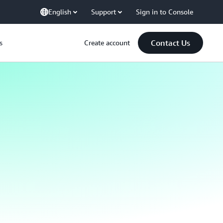
English
Support
Sign in to Console
Contact Us
s
Create account