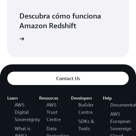
Descubra cómo funciona
Amazon Redshift
 Redshift
Contact Us
Learn
Resources
Developers
Help
AWS
AWS
Builder
Documentat
Digital
Trust
Centre
AWS
Sovereignty
Centre
SDKs &
European
What is
Data
Tools
Sovereign
AWS?
Protection
Cloud