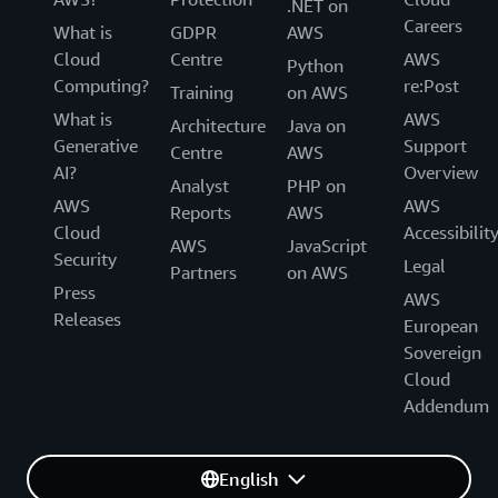
.NET on
Careers
What is
GDPR
AWS
Cloud
Centre
AWS
Python
Computing?
re:Post
Training
on AWS
What is
AWS
Architecture
Java on
Generative
Support
Centre
AWS
AI?
Overview
Analyst
PHP on
AWS
AWS
Reports
AWS
Cloud
Accessibilit
AWS
JavaScript
Security
Legal
Partners
on AWS
Press
AWS
Releases
European
Sovereign
Cloud
Addendum
English