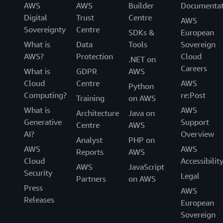
AWS
AWS
Builder
Documentat
Digital
Trust
Centre
AWS
Sovereignty
Centre
SDKs &
European
What is
Data
Tools
Sovereign
AWS?
Protection
Cloud
.NET on
Careers
What is
GDPR
AWS
Cloud
Centre
AWS
Python
Computing?
re:Post
Training
on AWS
What is
AWS
Architecture
Java on
Generative
Support
Centre
AWS
AI?
Overview
Analyst
PHP on
AWS
AWS
Reports
AWS
Cloud
Accessibilit
AWS
JavaScript
Security
Legal
Partners
on AWS
Press
AWS
Releases
European
Sovereign