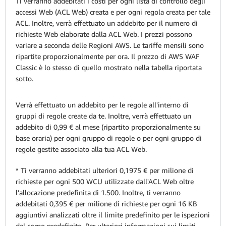
Ti verranno addebitati i costi per ogni lista di controllo degli
accessi Web (ACL Web) creata e per ogni regola creata per tale
ACL. Inoltre, verrà effettuato un addebito per il numero di
richieste Web elaborate dalla ACL Web. I prezzi possono
variare a seconda delle Regioni AWS. Le tariffe mensili sono
ripartite proporzionalmente per ora. Il prezzo di AWS WAF
Classic è lo stesso di quello mostrato nella tabella riportata
sotto.
Verrà effettuato un addebito per le regole all'interno di
gruppi di regole create da te. Inoltre, verrà effettuato un
addebito di 0,99 € al mese (ripartito proporzionalmente su
base oraria) per ogni gruppo di regole o per ogni gruppo di
regole gestite associato alla tua ACL Web.
* Ti verranno addebitati ulteriori 0,1975 € per milione di
richieste per ogni 500 WCU utilizzate dall'ACL Web oltre
l'allocazione predefinita di 1.500. Inoltre, ti verranno
addebitati 0,395 € per milione di richieste per ogni 16 KB
aggiuntivi analizzati oltre il limite predefinito per le ispezioni
del corpo predefinito. Per ulteriori informazioni sui limiti