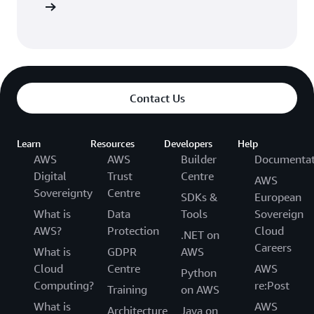
ontattaci
Contact Us
Learn
Resources
Developers
Help
AWS
AWS
Builder
Documentat
Digital
Trust
Centre
AWS
Sovereignty
Centre
SDKs &
European
What is
Data
Tools
Sovereign
AWS?
Protection
Cloud
.NET on
Careers
What is
GDPR
AWS
Cloud
Centre
AWS
Python
Computing?
re:Post
Training
on AWS
What is
AWS
Architecture
Java on