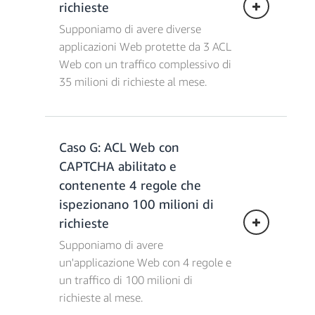
richieste
20 milioni = 11,80 €
Costi totali WAF = 24,65 €/mese
Supponiamo di avere diverse
applicazioni Web protette da 3 ACL
Costi di abbonamento per il
Web con un traffico complessivo di
rilevamento dei bot = 9,87 € * 1 = 9,87
35 milioni di richieste al mese.
€
Costi delle richieste per il rilevamento
dei bot = 0,99 USD/milione * (20
milioni di richieste x 50% - 10 milioni
Caso G: ACL Web con
di richieste gratuite) = 0 €
Costi dell'ACL Web = 4,93 € x 1 =
CAPTCHA abilitato e
Costi totali per il rilevamento dei
4,93 €
bot = 9,87 €/mese
Costi per le regole = 0,99 € * (3 gruppi
contenente 4 regole che
di regole gestiti + 21 regole) = 23,76 €
ispezionano 100 milioni di
Spese combinate totali = 34,52
Costi per le richieste = 0,59 €/milione *
richieste
€/mese
35 milioni = 20,65 €
Costi totali WAF = 49,34 €/mese
Supponiamo di avere
un'applicazione Web con 4 regole e
Costi di abbonamento per il
un traffico di 100 milioni di
rilevamento dei bot = 9,87 € x 3 =
richieste al mese.
29,61 €