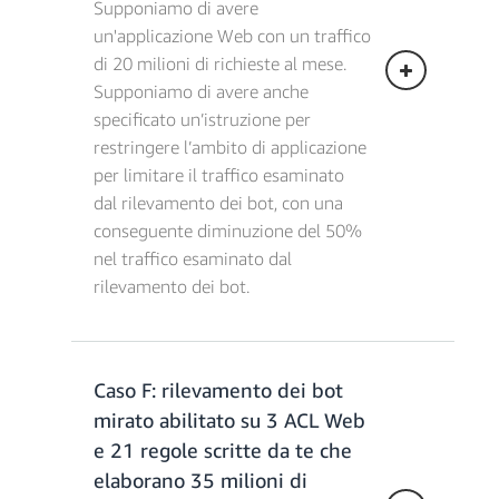
Spese totali WAF = 25,83 €/mese
Supponiamo di avere
un'applicazione Web con un traffico
Costi di abbonamento per il
di 20 milioni di richieste al mese.
rilevamento dei bot = 9,87 € * 1 = 9,87
Supponiamo di avere anche
€
specificato un’istruzione per
Costi delle richieste di rilevamento dei
restringere l’ambito di applicazione
bot = 0,99 €/milione * (22 milioni di
per limitare il traffico esaminato
richieste - 10 milione di richieste
gratuite) = 11,88 €
dal rilevamento dei bot, con una
Costi totali di rilevamento dei bot =
conseguente diminuzione del 50%
21,75 €/mese
nel traffico esaminato dal
Spese combinate totali = 47,58
rilevamento dei bot.
€/mese
Caso F: rilevamento dei bot
Costi dell'ACL Web = 4,93 € x 1 =
mirato abilitato su 3 ACL Web
4,93 €
Costi per le regole = 0,99 € * (1 gruppo
e 21 regole scritte da te che
di regole gestito + 7 regole) = 7,92 €
elaborano 35 milioni di
Costi per le richieste = 0,59 €/milione *