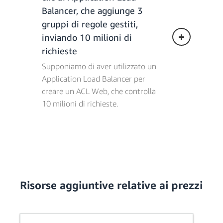
= 3,96 €
Balancer, che aggiunge 3
Costi per le richieste = 0,79 €/milione *
gruppi di regole gestiti,
(100 milioni di richieste) = 79 €
inviando 10 milioni di
Spese combinate totali = 87,89
richieste
€/mese
Supponiamo di aver utilizzato un
Application Load Balancer per
*Per ACL Web associate alle
creare un ACL Web, che controlla
distribuzioni CloudFront
10 milioni di richieste.
Risorse aggiuntive relative ai prezzi
Costi totali combinati =