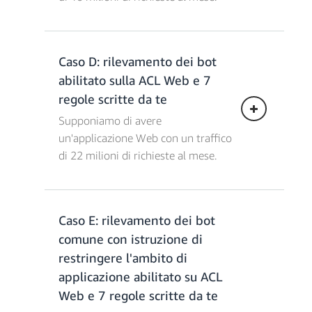
€/mese
Caso D: rilevamento dei bot
Costi dell'ACL Web = 4,93 € x 1 =
abilitato sulla ACL Web e 7
4,93 €
Costi per le regole = 0,99 € * (1 gruppo
regole scritte da te
di regole + 5 regole + 9 regole) = 14,85
Supponiamo di avere
€
un'applicazione Web con un traffico
Costi per le richieste = 0,59 €/milione *
di 22 milioni di richieste al mese.
10 milioni = 5,90 €
Spese combinate totali = 25,68
€/mese
Caso E: rilevamento dei bot
Costi dell'ACL Web = 4,93 € x 1 =
comune con istruzione di
4,93 €
Costi per le regole = 0,99 € * (1 gruppo
restringere l'ambito di
di regole gestito + 7 regole) = 7,92 €
applicazione abilitato su ACL
Oneri per richieste = 0,59 €/milione *
Web e 7 regole scritte da te
22 milioni = 12,98 €