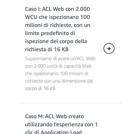
Costi per le regole = 0,99 € * (4 regole)
Caso I: ACL Web con 2.000
Costi dell'ACL Web = 4,93 € x 1 =
= 3,96 €
WCU che ispezionano 100
4,93 €
Costi per le richieste = 0,59 €/milione *
Costi per le regole = 0,99 € * (4 regole)
milioni di richieste, con un
(100 milioni di richieste + 1.000
= 3,96 €
tentativi) = 59 €
limite predefinito di
Costi per le richieste = 0,59 €/milione *
Tentativi CAPTCHA = 0,39 €/mille *
ispezione del corpo della
(100 milioni di richieste) = 59 €
10.000 = 3,90 €
richiesta di 16 KB
Costi di gestione di richieste
sovradimensionate per una dimensione
Supponiamo di avere un'ACL Web
del corpo di 32 kb = 0,89 €/milione* (1
Spese combinate totali = 71,79
con 2.000 unità di capacità Web
milione di richieste) = 0,89 €
€/mese
che ispezionano 100 milioni di
richieste con una dimensione del
corpo di 16 KB.
Spese combinate totali = 68,78
€/mese
*Per ACL Web associate alle
distribuzioni CloudFront
Caso M: ACL Web creato
Costi dell'ACL Web = 4,93 € x 1 =
utilizzando l'esperienza con 1
4,93 €
Costi per le regole = 0,99 € * (4 regole)
clic di Application Load