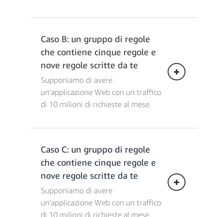
Caso B: un gruppo di regole
Costi dell'ACL Web = 4,93 € x 1 =
che contiene cinque regole e
4,93 €
Costi per le regole = 0,99 € * (19
nove regole scritte da te
regole) = 18,81 €
Supponiamo di avere
Costi per le richieste = 0,59 €/milione *
un'applicazione Web con un traffico
10 milioni = 5,90 €
di 10 milioni di richieste al mese.
Spese combinate totali = 29,64
€/mese
Caso C: un gruppo di regole
Costi dell'ACL Web = 4,93 € x 1 =
che contiene cinque regole e
4,93 €
Costi per le regole = 0,99 € * (19
nove regole scritte da te
regole) = 18,81 €
Supponiamo di avere
Costi per le richieste = 0,59 €/milione *
un'applicazione Web con un traffico
10 milioni = 5,90 €
di 10 milioni di richieste al mese.
Spese combinate totali = 29,64