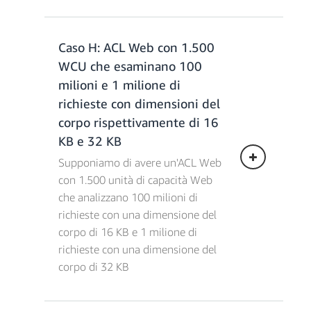
Costi per richieste mirate per il
rilevamento dei bot = 9,87 €/milione *
(35 milioni di richieste - 1 milione di
Caso H: ACL Web con 1.500
richieste gratuite) = 335,58 €
CAPTCHA è abilitato per una o più
WCU che esaminano 100
Costi totali per il rilevamento dei
regole che, insieme, raggiungono un
bot = 365,19 €/mese
milione di richieste al mese. Di quelle
milioni e 1 milione di
richieste, vengono tentate 10.000 sfide
richieste con dimensioni del
Spese combinate totali = 414,53
CAPTCHA e 1.000 vanno a buon fine,
corpo rispettivamente di 16
€/mese
generando 1.000 richieste di un nuovo
KB e 32 KB
tentativo. Per le restanti richieste che
rispettano i requisiti, le sfide
Supponiamo di avere un'ACL Web
CAPTCHA non vengono tentate o la
con 1.500 unità di capacità Web
richiesta viene automaticamente
che analizzano 100 milioni di
consentita senza dover completare una
richieste con una dimensione del
sfida perché l'utente aveva
corpo di 16 KB e 1 milione di
precedentemente completato una sfida
richieste con una dimensione del
CAPTCHA entro la finestra di tempo di
bypass configurata.
corpo di 32 KB
Costi dell'ACL Web = 4,93 € x 1 =
4,93 €