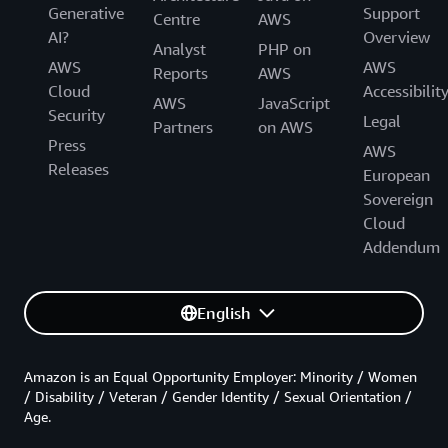
Generative
Support
Centre
AWS
AI?
Overview
Analyst
PHP on
AWS
AWS
Reports
AWS
Cloud
Accessibilit
AWS
JavaScript
Security
Legal
Partners
on AWS
Press
AWS
Releases
European
Sovereign
Cloud
Addendum
English
Amazon is an Equal Opportunity Employer: Minority / Women
/ Disability / Veteran / Gender Identity / Sexual Orientation /
Age.