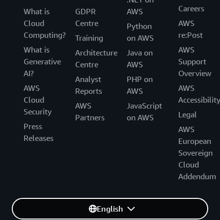
Careers
What is
GDPR
AWS
Cloud
Centre
AWS
Python
Computing?
re:Post
Training
on AWS
What is
AWS
Architecture
Java on
Generative
Support
Centre
AWS
AI?
Overview
Analyst
PHP on
AWS
AWS
Reports
AWS
Cloud
Accessibilit
AWS
JavaScript
Security
Legal
Partners
on AWS
Press
AWS
Releases
European
Sovereign
Cloud
Addendum
English