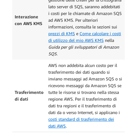
lato server di SQS, saranno addebitati
i costi per le chiamate di Amazon SQS
Interazione
ad AWS KMS. Per ulteriori
con AWS KMS
informazioni, consulta le sezioni sui
prezzi di KMS
e
Come calcolare i costi
di utilizzo del mio AWS KMS
nella
Guida per gli sviluppatori di Amazon
SQS
.
AWS non addebita alcun costo per il
trasferimento dei dati quando si
inviano messaggi ad Amazon SQS o si
ricevono messaggi da Amazon SQS se
Trasferimento
tutte le risorse si trovano nella stessa
di dati
regione AWS. Per il trasferimento di
dati tra regioni
e il trasferimento di
dati da o verso Internet, si applicano i
costi standard di trasferimento dei
dati AWS
.