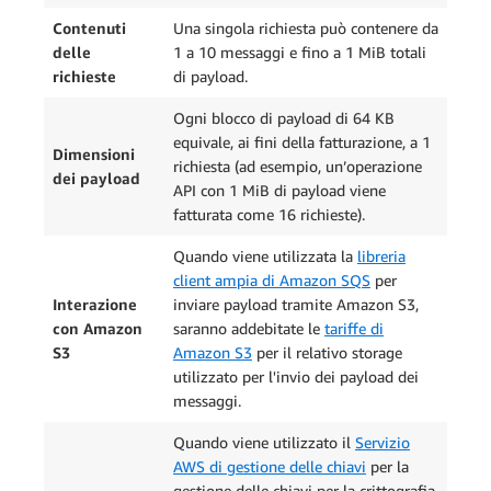
Contenuti
Una singola richiesta può contenere da
delle
1 a 10 messaggi e fino a 1 MiB totali
richieste
di payload.
Ogni blocco di payload di 64 KB
equivale, ai fini della fatturazione, a 1
Dimensioni
richiesta (ad esempio, un’operazione
dei payload
API con 1 MiB di payload viene
fatturata come 16 richieste).
Quando viene utilizzata la
libreria
client ampia di Amazon SQS
per
Interazione
inviare payload tramite Amazon S3,
con Amazon
saranno addebitate le
tariffe di
S3
Amazon S3
per il relativo storage
utilizzato per l'invio dei payload dei
messaggi.
Quando viene utilizzato il
Servizio
AWS di gestione delle chiavi
per la
gestione delle chiavi per la crittografia