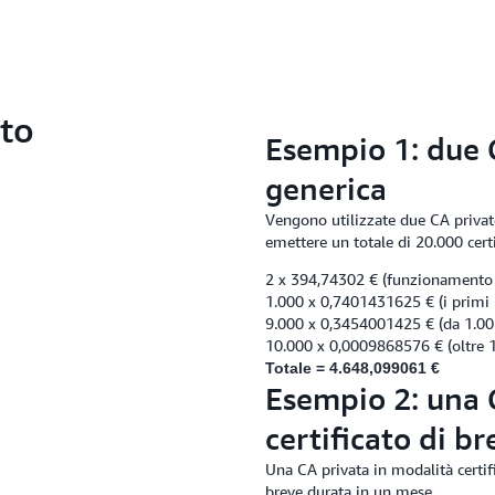
ato
Esempio 1: due 
generica
Vengono utilizzate due CA privat
emettere un totale di 20.000 certi
2 x 394,74302 € (funzionamento 
1.000 x 0,7401431625 € (i primi 1
9.000 x 0,3454001425 € (da 1.001 
10.000 x 0,0009868576 € (oltre 10
Totale = 4.648,099061 €
Esempio 2: una 
certificato di b
Una CA privata in modalità certifi
breve durata in un mese.