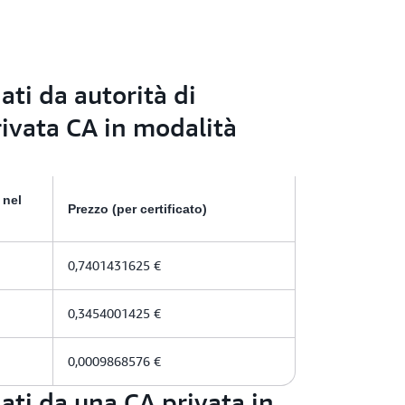
iati da autorità di
rivata CA in modalità
 nel
Prezzo (per certificato)
0,7401431625 €
0,3454001425 €
0,0009868576 €
ciati da una CA privata in