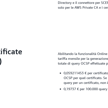
Directory e il connettore per SCE
solo per le AWS Private CA e i cer
ificate
Abilitando la funzionalità Online
)
tariffa mensile per la generazion
totale di query OCSP effettuate per
0,059211453 € per certificato
OCSP per quel certificato. Se
query per un certificato, non 
0,19737 € per 100.000 query 