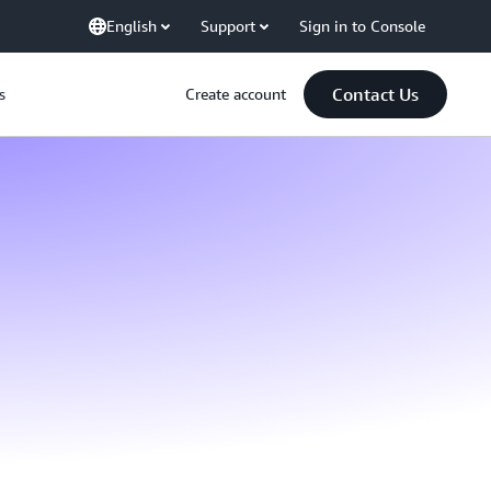
English
Support
Sign in to Console
Contact Us
s
Create account