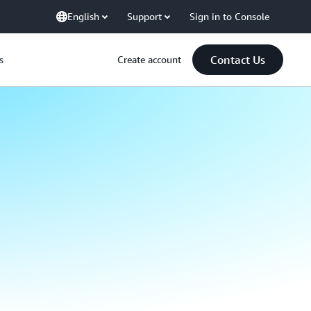
English
Support
Sign in to Console
Contact Us
s
Create account