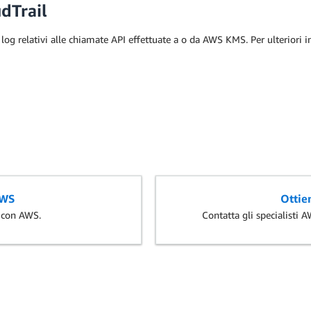
dTrail
i log relativi alle chiamate API effettuate a o da AWS KMS. Per ulteriori 
AWS
Ottien
i con AWS.
Contatta gli specialisti 