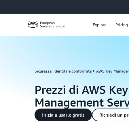
Passa al contenuto principale
Explore
Pricing
Sicurezza, identità e conformità
AWS Key Managem
Prezzi di AWS Key
Management Serv
Inizia a usarlo gratis
Richiedi un p