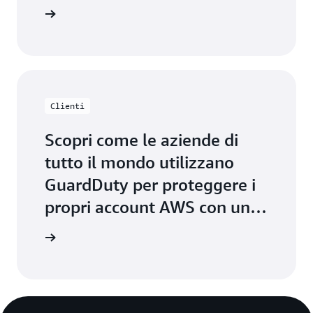
GuardDuty
Clienti
Scopri come le aziende di
tutto il mondo utilizzano
GuardDuty per proteggere i
propri account AWS con un
rilevamento intelligente
ormazioni
delle minacce.