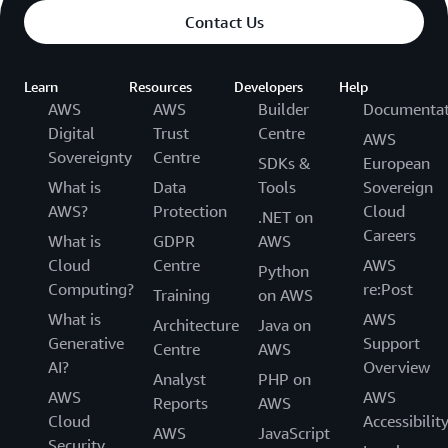
Contact Us
Learn
Resources
Developers
Help
AWS
AWS
Builder
Documentat
Digital
Trust
Centre
AWS
Sovereignty
Centre
SDKs &
European
What is
Data
Tools
Sovereign
AWS?
Protection
Cloud
.NET on
Careers
What is
GDPR
AWS
Cloud
Centre
AWS
Python
Computing?
re:Post
Training
on AWS
What is
AWS
Architecture
Java on
Generative
Support
Centre
AWS
AI?
Overview
Analyst
PHP on
AWS
AWS
Reports
AWS
Cloud
Accessibilit
AWS
JavaScript
Security