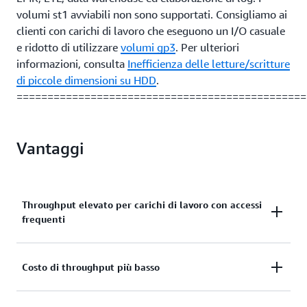
volumi st1 avviabili non sono supportati. Consigliamo ai
clienti con carichi di lavoro che eseguono un I/O casuale
e ridotto di utilizzare
volumi gp3
. Per ulteriori
informazioni, consulta
Inefficienza delle letture/scritture
di piccole dimensioni su HDD
.
===============================================
Vantaggi
Throughput elevato per carichi di lavoro con accessi
frequenti
I volumi HDD con throughput ottimizzato
Costo di throughput più basso
impiegano dischi rigidi (HDD) e sono ideali per
carichi di lavoro con accessi frequenti, carichi di
I volumi HDD con throughput ottimizzato offrono il
lavoro ad alta intensità di throughput con set di dati