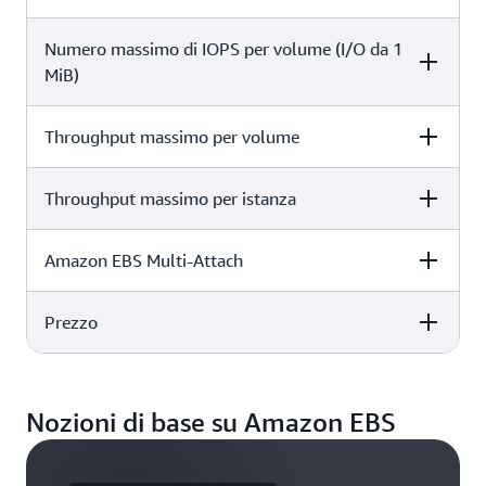
Data warehouse
st1
Numero massimo di IOPS per volume (I/O da 1
Dettagli
Elaborazione di log
MiB)
125 GiB - 16 TiB
Throughput massimo per volume
Dettagli
500
Throughput massimo per istanza
Dettagli
500 MiB/s
Amazon EBS Multi-Attach
Dettagli
12.500 MB/s
Prezzo
Dettagli
Non supportato
Dettagli
Nozioni di base su Amazon EBS
0,05329 €/GB al mese