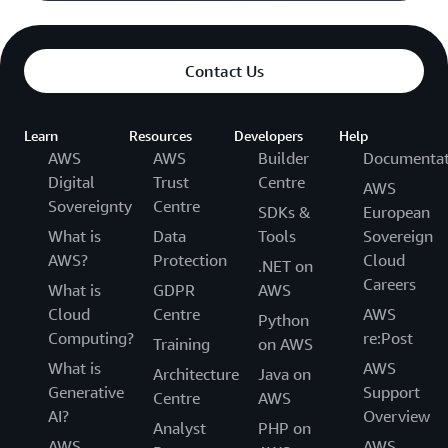
Contact Us
Learn
Resources
Developers
Help
AWS
AWS
Builder
Documentat
Digital
Trust
Centre
AWS
Sovereignty
Centre
SDKs &
European
What is
Data
Tools
Sovereign
AWS?
Protection
Cloud
.NET on
Careers
What is
GDPR
AWS
Cloud
Centre
AWS
Python
Computing?
re:Post
Training
on AWS
What is
AWS
Architecture
Java on
Generative
Support
Centre
AWS
AI?
Overview
Analyst
PHP on
AWS
AWS