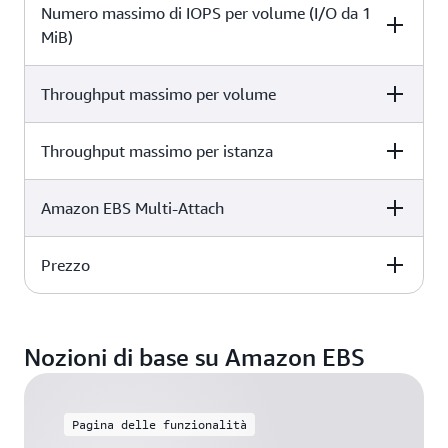
Numero massimo di IOPS per volume (I/O da 1
sc1
sc1
MiB)
125 GiB - 16 TiB
Throughput massimo per volume
sc1
Throughput massimo per istanza
sc1
250
Amazon EBS Multi-Attach
sc1
250
Prezzo
sc1
7.500 MB/s
sc1
Non supportato
Nozioni di base su Amazon EBS
€ 0,01776/GB al mese
Pagina delle funzionalità