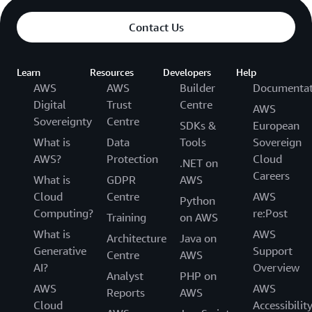
Contact Us
Learn
Resources
Developers
Help
AWS
AWS
Builder
Documentat
Digital
Trust
Centre
AWS
Sovereignty
Centre
SDKs &
European
What is
Data
Tools
Sovereign
AWS?
Protection
Cloud
.NET on
Careers
What is
GDPR
AWS
Cloud
Centre
AWS
Python
Computing?
re:Post
Training
on AWS
What is
AWS
Architecture
Java on
Generative
Support
Centre
AWS
AI?
Overview
Analyst
PHP on
AWS
AWS
Reports
AWS
Cloud
Accessibilit