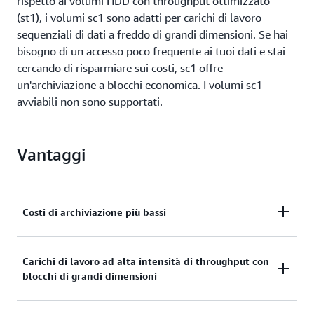
rispetto ai volumi HDD con throughput ottimizzato
(st1), i volumi sc1 sono adatti per carichi di lavoro
sequenziali di dati a freddo di grandi dimensioni. Se hai
bisogno di un accesso poco frequente ai tuoi dati e stai
cercando di risparmiare sui costi, sc1 offre
un'archiviazione a blocchi economica. I volumi sc1
avviabili non sono supportati.
Vantaggi
Costi di archiviazione più bassi
I volumi Cold HDD (sc1) offrono il più basso costo di
Carichi di lavoro ad alta intensità di throughput con
archiviazione a blocchi in AWS. Sono ideali per
blocchi di grandi dimensioni
carichi di lavoro caratterizzati da blocchi di grandi
dimensioni (1 MB) che richiedono meno di 80 MB/s
I volumi Cold HDD (sc1) sono supportati da dischi