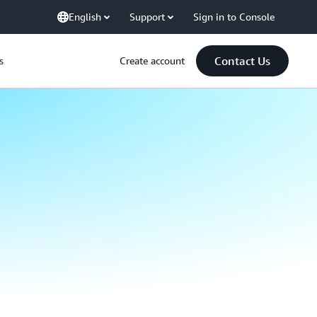
English
Support
Sign in to Console
Contact Us
s
Create account