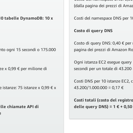
(dalla pagina dei prezzi di Ama
e 10 tabelle DynamoDB: 10 x
Costi del namespace DNS per 10
Costo di query DNS
Costo di query DNS: 0,40 € per 
nto ogni 15 secondi o 175.000
pagina dei prezzi di Amazon Ro
Ogni istanza EC2 esegue query
ze x 0,99 € per milione di
secondi per un totale di 43.200
Costi DNS per 10 istanze EC2, c
e istanze: 75 istanze x 0,99 € x
43.200/1.000.000 = 0,17 €
Costi totali (costo del regist
delle chiamate API di
delle query DNS) = 1 € + 0,50 
e