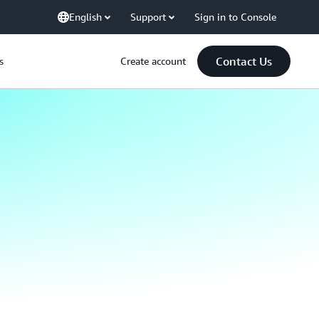
English
Support
Sign in to Console
Contact Us
s
Create account