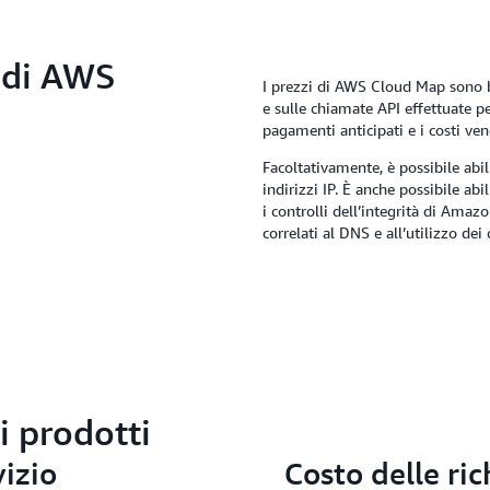
 di AWS
I prezzi di AWS Cloud Map sono bas
e sulle chiamate API effettuate 
pagamenti anticipati e i costi veng
Facoltativamente, è possibile abil
indirizzi IP. È anche possibile abil
i controlli dell’integrità di Amaz
correlati al DNS e all’utilizzo de
i prodotti
vizio
Costo delle ric