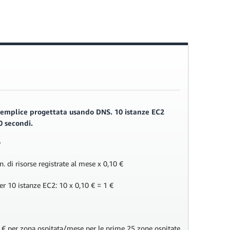
 semplice progettata usando DNS. 10 istanze EC2
0 secondi.
o
 n. di risorse registrate al mese x 0,10 €
per 10 istanze EC2: 10 x 0,10 € = 1 €
€ per zona ospitata/mese per le prime 25 zone ospitate