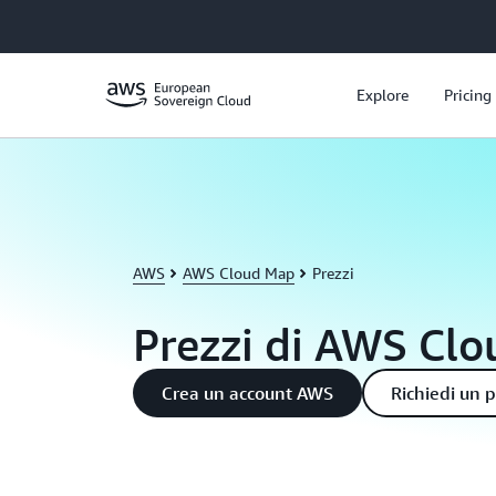
Passa al contenuto principale
Explore
Pricing
AWS
AWS Cloud Map
Prezzi
Prezzi di AWS Cl
Crea un account AWS
Richiedi un p