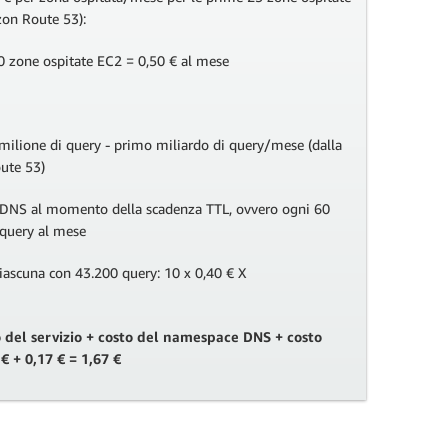
zon Route 53):
 zone ospitate EC2 = 0,50 € al mese
milione di query - primo miliardo di query/mese (dalla
ute 53)
 DNS al momento della scadenza TTL, ovvero ogni 60
 query al mese
iascuna con 43.200 query: 10 x 0,40 € X
ro del servizio + costo del namespace DNS + costo
€ + 0,17 € = 1,67 €