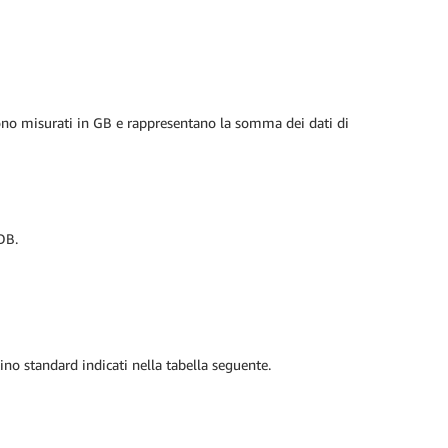
 sono misurati in GB e rappresentano la somma dei dati di
DB.
tino standard indicati nella tabella seguente.