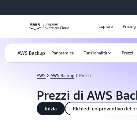
Passa al contenuto principale
Explore
Pricing
AWS Backup
Panoramica
Funzionalità
Prezzi
AWS
AWS Backup
Prezzi
Prezzi di AWS Ba
Inizia
Richiedi un preventivo dei p