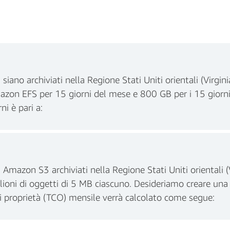
no archiviati nella Regione Stati Uniti orientali (Virgin
azon EFS per 15 giorni del mese e 800 GB per i 15 giorni r
ni è pari a:
Amazon S3 archiviati nella Regione Stati Uniti orientali 
sile totale = 600 GB/mese x 0,046 € = 27.60 €
lioni di oggetti di 5 MB ciascuno. Desideriamo creare una
di proprietà (TCO) mensile verrà calcolato come segue: