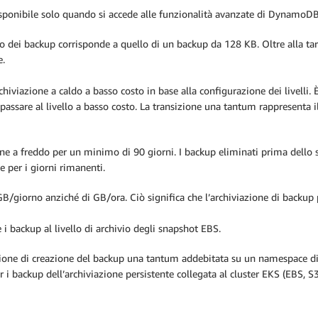
sponibile solo quando si accede alle funzionalità avanzate di DynamoDB
zzo dei backup corrisponde a quello di un backup da 128 KB. Oltre alla ta
e.
archiviazione a caldo a basso costo in base alla configurazione dei livelli.
ssare al livello a basso costo. La transizione una tantum rappresenta il c
one a freddo per un minimo di 90 giorni. I backup eliminati prima dello 
e per i giorni rimanenti.
/giorno anziché di GB/ora. Ciò significa che l’archiviazione di backup pe
 i backup al livello di archivio degli snapshot EBS.
e di creazione del backup una tantum addebitata su un namespace di cui 
r i backup dell’archiviazione persistente collegata al cluster EKS (EBS, S3