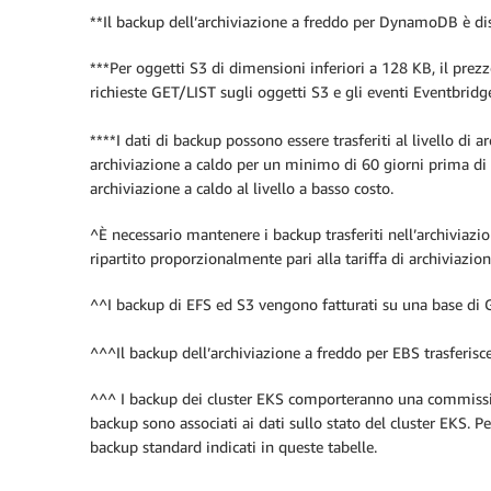
**Il backup dell’archiviazione a freddo per DynamoDB è di
***Per oggetti S3 di dimensioni inferiori a 128 KB, il pre
richieste GET/LIST sugli oggetti S3 e gli eventi Eventbridg
****I dati di backup possono essere trasferiti al livello di 
archiviazione a caldo per un minimo di 60 giorni prima di pa
archiviazione a caldo al livello a basso costo.
^È necessario mantenere i backup trasferiti nell’archiviazi
ripartito proporzionalmente pari alla tariffa di archiviazion
^^I backup di EFS ed S3 vengono fatturati su una base di GB
^^^Il backup dell’archiviazione a freddo per EBS trasferisce
^^^ I backup dei cluster EKS comporteranno una commission
backup sono associati ai dati sullo stato del cluster EKS. Pe
backup standard indicati in queste tabelle.