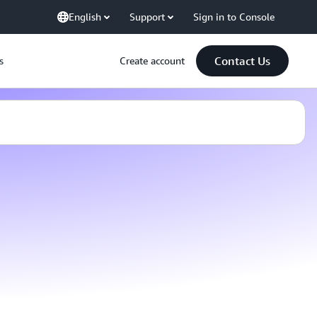
English
Support
Sign in to Console
Contact Us
s
Create account