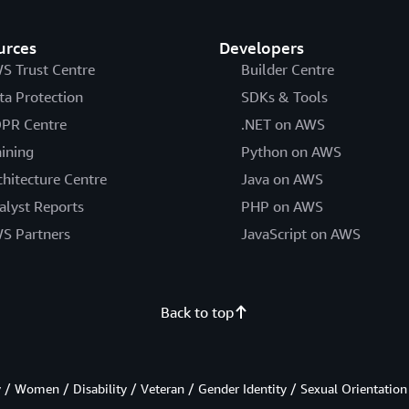
 (richieste GET = 296 €, richieste LIST = 0,92 €, richieste P
e = 18,40 €
urces
Developers
3.383,32 €
S Trust Centre
Builder Centre
ta Protection
SDKs & Tools
PR Centre
.NET on AWS
it Manager = 8,97 €
aining
Python on AWS
chitecture Centre
Java on AWS
alyst Reports
PHP on AWS
S Partners
JavaScript on AWS
p = 27,60 € + 14,80 € + 11,00 € + 0,18 € + 0,94 € + 8,97 € = 
up
Back to top
/ Women / Disability / Veteran / Gender Identity / Sexual Orientation