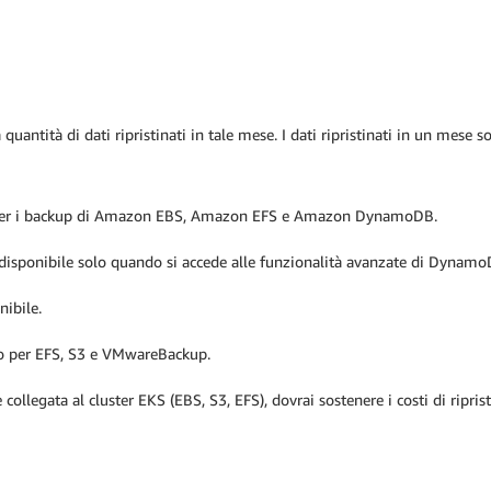
quantità di dati ripristinati in tale mese.
I dati ripristinati in un mese
o per i backup di Amazon EBS, Amazon EFS e Amazon DynamoDB.
 disponibile solo quando si accede alle funzionalità avanzate di Dynamo
nibile.
aldo per EFS, S3 e VMwareBackup.
 collegata al cluster EKS (EBS, S3, EFS), dovrai sostenere i costi di ripris