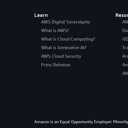
Fattura mensile per Amazon S3 = 319,92 €
Fattura mensile per Amazon EventBridg
Learn
Reso
TCO totale = 23.315,32 + 45 € + 23 € = 2
AWS Digital Sovereignty
AW
What is AWS?
Da
What is Cloud Computing?
GD
Costo mensile totale di AWS Backup Aud
What is Generative AI?
Tr
AWS Cloud Security
Ar
Press Releases
An
AW
Importo totale della fattura di AWS Backu
*Questa porzione sarà fatturata da AWS Back
Amazon is an Equal Opportunity Employer: Minority 