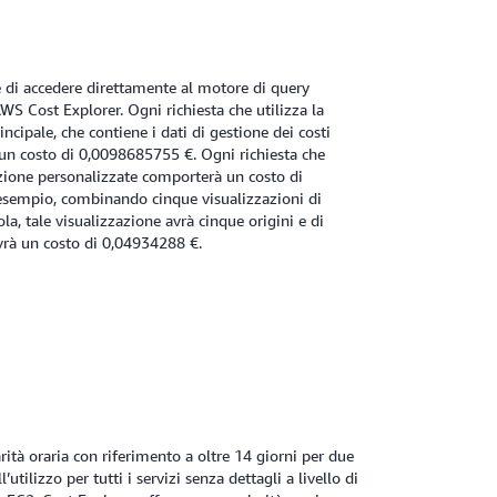
 di accedere direttamente al motore di query
AWS Cost Explorer. Ogni richiesta che utilizza la
incipale, che contiene i dati di gestione dei costi
 un costo di 0,0098685755 €. Ogni richiesta che
razione personalizzate comporterà un costo di
esempio, combinando cinque visualizzazioni di
la, tale visualizzazione avrà cinque origini e di
vrà un costo di 0,04934288 €.
rità oraria con riferimento a oltre 14 giorni per due
l’utilizzo per tutti i servizi senza dettagli a livello di