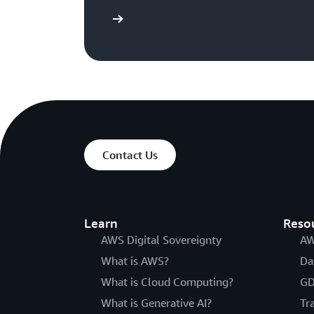
Dai un’occhiata
Contact Us
Learn
Reso
AWS Digital Sovereignty
AW
What is AWS?
Da
What is Cloud Computing?
GD
What is Generative AI?
Tr