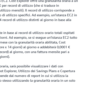
rsa EC2. Cost Explorer offre una granularità oraria a un
per record di utilizzo (che si traduce in
ilizzo mensili). Il record di utilizzo corrisponde a
 di utilizzo specifici. Ad esempio, un’istanza EC2 in
record di utilizzo distinti al giorno in base alla
 in base ai record di utilizzo orario totali ospitati
giorni. Ad esempio, se si esegue un’istanza EC2 tutto
mese con la granularità oraria abilitata, Cost
ore x 14 giorni) al giorno e addebiterà 0,0001 €
cord) al giorno, con una fattura mensile pari a
iorni).
oraria, sarà possibile visualizzare i dati con
Cost Explorer, Utilizzo dei Savings Plans e Copertura
pende dal numero di report in cui si utilizza la
lo stesso utilizzando la granularità oraria in un solo