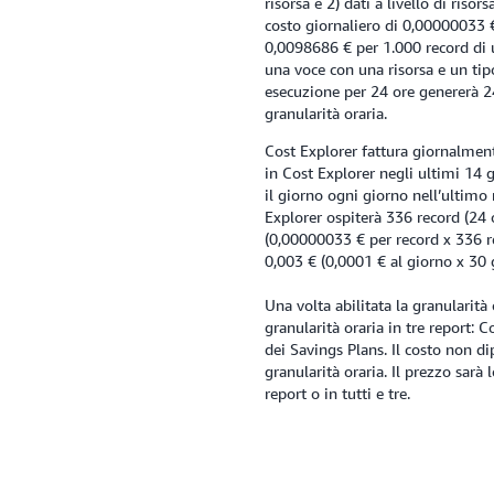
risorsa e 2) dati a livello di riso
costo giornaliero di 0,00000033 € 
0,0098686 € per 1.000 record di ut
una voce con una risorsa e un tipo
esecuzione per 24 ore genererà 24 
granularità oraria.
Cost Explorer fattura giornalmente
in Cost Explorer negli ultimi 14 
il giorno ogni giorno nell’ultimo 
Explorer ospiterà 336 record (24 
(0,00000033 € per record x 336 re
0,003 € (0,0001 € al giorno x 30 g
Una volta abilitata la granularità 
granularità oraria in tre report: 
dei Savings Plans. Il costo non di
granularità oraria. Il prezzo sarà 
report o in tutti e tre.