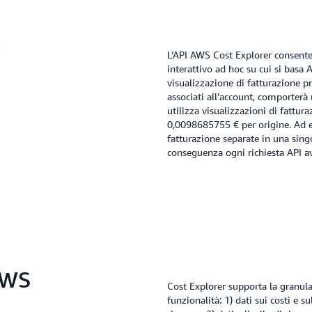
L’API AWS Cost Explorer consente
interattivo ad hoc su cui si basa 
visualizzazione di fatturazione pr
associati all’account, comporterà
utilizza visualizzazioni di fattu
0,0098685755 € per origine. Ad 
fatturazione separate in una singo
conseguenza ogni richiesta API a
AWS
Cost Explorer supporta la granula
funzionalità: 1) dati sui costi e sul