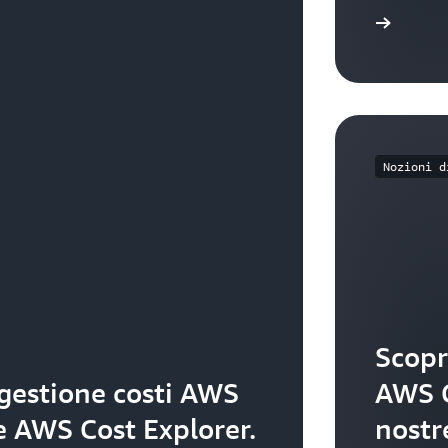
Consulta la guida per l’utente
Nozioni d
Scopr
 gestione costi AWS
AWS C
re AWS Cost Explorer.
nostr