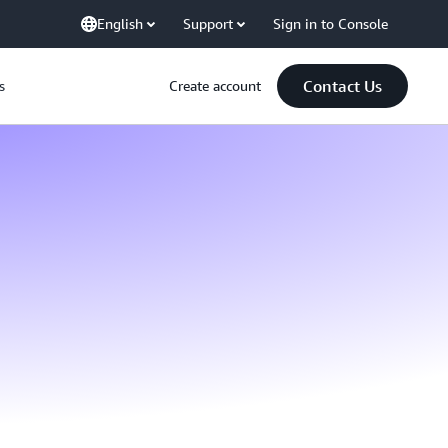
English
Support
Sign in to Console
Contact Us
s
Create account