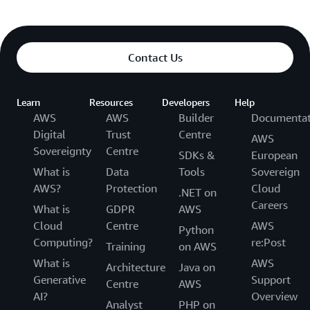
Contact Us
Learn
Resources
Developers
Help
AWS
AWS
Builder
Documentat
Digital
Trust
Centre
AWS
Sovereignty
Centre
SDKs &
European
What is
Data
Tools
Sovereign
AWS?
Protection
Cloud
.NET on
Careers
What is
GDPR
AWS
Cloud
Centre
AWS
Python
Computing?
re:Post
Training
on AWS
What is
AWS
Architecture
Java on
Generative
Support
Centre
AWS
AI?
Overview
Analyst
PHP on