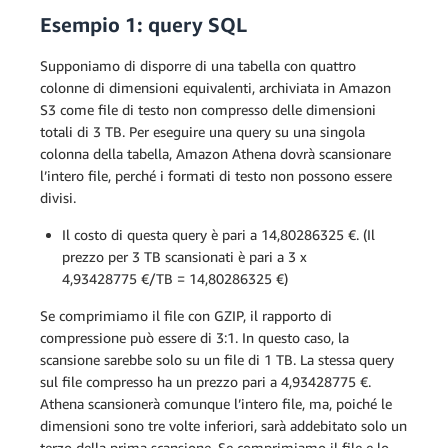
Esempio 1: query SQL
Supponiamo di disporre di una tabella con quattro
colonne di dimensioni equivalenti, archiviata in Amazon
S3 come file di testo non compresso delle dimensioni
totali di 3 TB. Per eseguire una query su una singola
colonna della tabella, Amazon Athena dovrà scansionare
l’intero file, perché i formati di testo non possono essere
divisi.
Il costo di questa query è pari a 14,80286325 €. (Il
prezzo per 3 TB scansionati è pari a 3 x
4,93428775 €/TB = 14,80286325 €)
Se comprimiamo il file con GZIP, il rapporto di
compressione può essere di 3:1. In questo caso, la
scansione sarebbe solo su un file di 1 TB. La stessa query
sul file compresso ha un prezzo pari a 4,93428775 €.
Athena scansionerà comunque l’intero file, ma, poiché le
dimensioni sono tre volte inferiori, sarà addebitato solo un
terzo della prima scansione. Se comprimiamo il file e lo