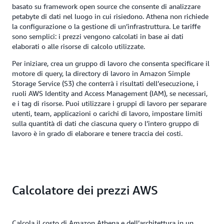
basato su framework open source che consente di analizzare
petabyte di dati nel luogo in cui risiedono. Athena non richiede
la configurazione o la gestione di un’infrastruttura. Le tariffe
sono semplici: i prezzi vengono calcolati in base ai dati
elaborati o alle risorse di calcolo utilizzate.
Per iniziare, crea un gruppo di lavoro che consenta specificare il
motore di query, la directory di lavoro in Amazon Simple
Storage Service (S3) che conterrà i risultati dell’esecuzione, i
ruoli AWS Identity and Access Management (IAM), se necessari,
e i tag di risorse. Puoi utilizzare i gruppi di lavoro per separare
utenti, team, applicazioni o carichi di lavoro, impostare limiti
sulla quantità di dati che ciascuna query o l’intero gruppo di
lavoro è in grado di elaborare e tenere traccia dei costi.
Calcolatore dei prezzi AWS
Calcola il costo di Amazon Athena e dell’architettura in un