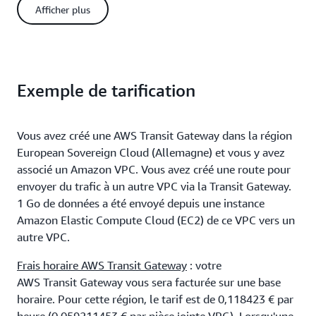
gigaoctet reçu par chaque instance de récepteur multicast. Les
Afficher plus
frais de traitement des données ne s’appliquent pas aux
données envoyées à partir d’un attachement d’appairage vers
une Transit Gateway.
Frais de transfert de données
: des frais
de transfert de données AWS standards vous seront facturés, en
plus des frais de Transit Gateway. Pour plus de détails, consultez
la section Transfert de données de la
page de tarification
Exemple de tarification
d’Amazon EC2
.
Vous avez créé une AWS Transit Gateway dans la région
European Sovereign Cloud (Allemagne) et vous y avez
associé un Amazon VPC. Vous avez créé une route pour
envoyer du trafic à un autre VPC via la Transit Gateway.
1 Go de données a été envoyé depuis une instance
Amazon Elastic Compute Cloud (EC2) de ce VPC vers un
autre VPC.
Frais horaire AWS Transit Gateway
: votre
AWS Transit Gateway vous sera facturée sur une base
horaire. Pour cette région, le tarif est de 0,118423 € par