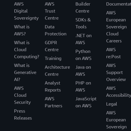
AWS
AWS
Builder
Documentat
Digital
Trust
Centre
AWS
Sovereignty
Centre
SDKs &
European
What is
Data
Tools
Sovereign
AWS?
Protection
Cloud
.NET on
Careers
What is
GDPR
AWS
Cloud
Centre
AWS
Python
Computing?
re:Post
Training
on AWS
What is
AWS
Architecture
Java on
Generative
Support
Centre
AWS
AI?
Overview
Analyst
PHP on
AWS
AWS
Reports
AWS
Cloud
Accessibilit
AWS
JavaScript
Security
Legal
Partners
on AWS
Press
AWS
Releases
European
Sovereign