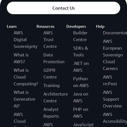
Contact Us
Learn
Resources
Developers
Help
AWS
AWS
Builder
Documentat
Digital
Trust
Centre
AWS
Sovereignty
Centre
SDKs &
European
What is
Data
Tools
Sovereign
AWS?
Protection
Cloud
.NET on
Careers
What is
GDPR
AWS
Cloud
Centre
AWS
Python
Computing?
re:Post
Training
on AWS
What is
AWS
Architecture
Java on
Generative
Support
Centre
AWS
AI?
Overview
Analyst
PHP on
AWS
AWS
Reports
AWS
Cloud
Accessibilit
AWS
JavaScript