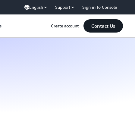
English
Support
Sign in to Console
Contact Us
s
Create account