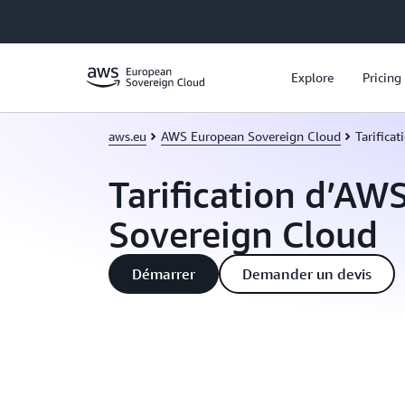
Passer au contenu principal
Explore
Pricing
aws.eu
AWS European Sovereign Cloud
Tarificat
Tarification d’AW
Sovereign Cloud
Démarrer
Demander un devis