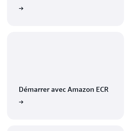
voir plus
Démarrer avec Amazon ECR
veloppeur