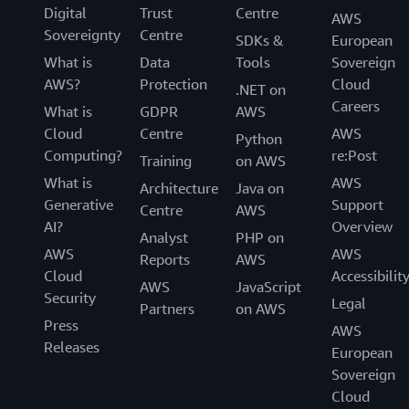
Digital
Trust
Centre
AWS
Sovereignty
Centre
SDKs &
European
What is
Data
Tools
Sovereign
AWS?
Protection
Cloud
.NET on
Careers
What is
GDPR
AWS
Cloud
Centre
AWS
Python
Computing?
re:Post
Training
on AWS
What is
AWS
Architecture
Java on
Generative
Support
Centre
AWS
AI?
Overview
Analyst
PHP on
AWS
AWS
Reports
AWS
Cloud
Accessibilit
AWS
JavaScript
Security
Legal
Partners
on AWS
Press
AWS
Releases
European
Sovereign
Cloud