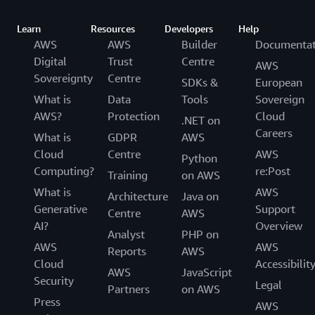
Learn
Resources
Developers
Help
AWS
AWS
Builder
Documentat
Digital
Trust
Centre
AWS
Sovereignty
Centre
SDKs &
European
What is
Data
Tools
Sovereign
AWS?
Protection
Cloud
.NET on
Careers
What is
GDPR
AWS
Cloud
Centre
AWS
Python
Computing?
re:Post
Training
on AWS
What is
AWS
Architecture
Java on
Generative
Support
Centre
AWS
AI?
Overview
Analyst
PHP on
AWS
AWS
Reports
AWS
Cloud
Accessibilit
AWS
JavaScript
Security
Legal
Partners
on AWS
Press
AWS