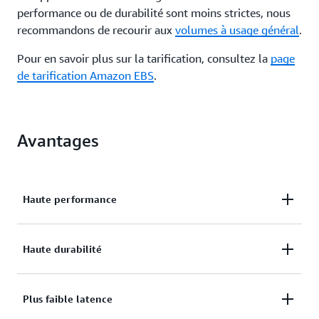
performance ou de durabilité sont moins strictes, nous
recommandons de recourir aux
volumes à usage général
.
Pour en savoir plus sur la tarification, consultez la
page
de tarification Amazon EBS
.
Avantages
Haute performance
Les volumes Amazon EBS io2 Block Express
Haute durabilité
permettent aux clients de répondre facilement aux
exigences d'IOPS et de débit de leurs applications
Les volumes Amazon EBS sont hautement
Plus faible latence
critiques les plus intensives, notamment SAP HANA,
disponibles et fiables. Les volumes Io2 Block
Microsoft SQL Server, Oracle et Apache Cassandra.