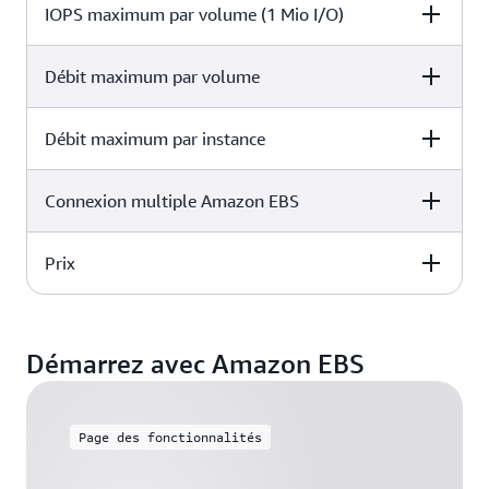
IOPS maximum par volume (1 Mio I/O)
sc1
sc1
Débit maximum par volume
sc1
125 Gio–16 Tio
Débit maximum par instance
sc1
250
Connexion multiple Amazon EBS
sc1
250
Prix
sc1
7 500 Mo/s
sc1
Pas de prise en charge
Démarrez avec Amazon EBS
0,01776 €/Go-mois
Page des fonctionnalités