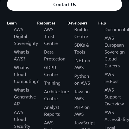
Contact Us
Learn
Resources
Developers
Help
AWS
AWS
Builder
Documentat
Digital
Trust
Centre
AWS
Sovereignty
Centre
SDKs &
European
What is
Data
Tools
Sovereign
AWS?
Protection
Cloud
.NET on
Careers
What is
GDPR
AWS
Cloud
Centre
AWS
Python
Computing?
re:Post
Training
on AWS
What is
AWS
Architecture
Java on
Generative
Support
Centre
AWS
AI?
Overview
Analyst
PHP on
AWS
AWS
Reports
AWS
Cloud
Accessibilit
AWS
JavaScript
Security
Legal