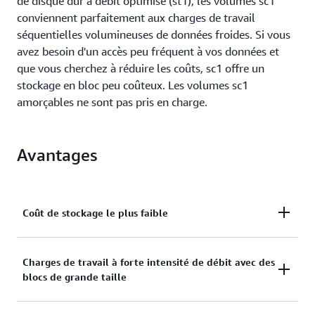
de disque dur à débit optimisé (st1), les volumes sc1
conviennent parfaitement aux charges de travail
séquentielles volumineuses de données froides. Si vous
avez besoin d'un accès peu fréquent à vos données et
que vous cherchez à réduire les coûts, sc1 offre un
stockage en bloc peu coûteux. Les volumes sc1
amorçables ne sont pas pris en charge.
Avantages
Coût de stockage le plus faible
Les volumes disques durs froids (sc1) offrent le coût
Charges de travail à forte intensité de débit avec des
de stockage en bloc le plus faible d'AWS. Ils sont
blocs de grande taille
idéaux pour les charges de travail caractérisées par
des blocs de grande taille (1 Mo) qui nécessitent
Les volumes disques durs froids (sc1) sont