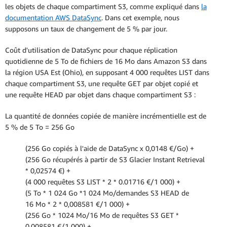
les objets de chaque compartiment S3, comme expliqué dans
la
documentation AWS DataSync
. Dans cet exemple, nous
supposons un taux de changement de 5 % par jour.
Coût d'utilisation de DataSync pour chaque réplication
quotidienne de 5 To de fichiers de 16 Mo dans Amazon S3 dans
la région USA Est (Ohio), en supposant 4 000 requêtes LIST dans
chaque compartiment S3, une requête GET par objet copié et
une requête HEAD par objet dans chaque compartiment S3 :
La quantité de données copiée de manière incrémentielle est de
5 % de 5 To = 256 Go
(256 Go copiés à l'aide de DataSync x 0,0148 €/Go) +
(256 Go récupérés à partir de S3 Glacier Instant Retrieval
* 0,02574 €) +
(4 000 requêtes S3 LIST * 2 * 0.01716 €/1 000) +
(5 To * 1 024 Go *1 024 Mo/demandes S3 HEAD de
16 Mo * 2 * 0,008581 €/1 000) +
(256 Go * 1024 Mo/16 Mo de requêtes S3 GET *
0,008581 €/1 000) +