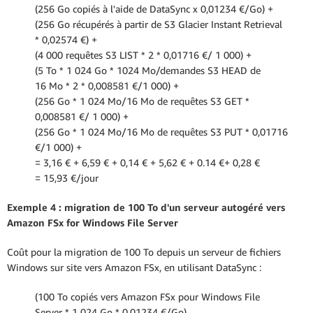
(256 Go copiés à l'aide de DataSync x 0,01234 €/Go) +
(256 Go récupérés à partir de S3 Glacier Instant Retrieval
* 0,02574 €) +
(4 000 requêtes S3 LIST * 2 * 0,01716 €/ 1 000) +
(5 To * 1 024 Go * 1024 Mo/demandes S3 HEAD de
16 Mo * 2 * 0,008581 €/1 000) +
(256 Go * 1 024 Mo/16 Mo de requêtes S3 GET *
0,008581 €/ 1 000) +
(256 Go * 1 024 Mo/16 Mo de requêtes S3 PUT * 0,01716
€/1 000) +
= 3,16 € + 6,59 € + 0,14 € + 5,62 € + 0.14 €+ 0,28 €
= 15,93 €/jour
Exemple 4 : migration de 100 To d'un serveur autogéré vers
Amazon FSx for Windows File Server
Coût pour la migration de 100 To depuis un serveur de fichiers
Windows sur site vers Amazon FSx, en utilisant DataSync :
(100 To copiés vers Amazon FSx pour Windows File
Server * 1 024 Go * 0,01234 €/Go)