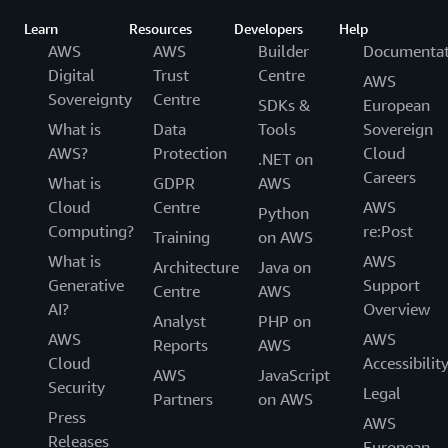
Learn
Resources
Developers
Help
AWS
AWS
Builder
Documentat
Digital
Trust
Centre
AWS
Sovereignty
Centre
SDKs &
European
What is
Data
Tools
Sovereign
AWS?
Protection
Cloud
.NET on
Careers
What is
GDPR
AWS
Cloud
Centre
AWS
Python
Computing?
re:Post
Training
on AWS
What is
AWS
Architecture
Java on
Generative
Support
Centre
AWS
AI?
Overview
Analyst
PHP on
AWS
AWS
Reports
AWS
Cloud
Accessibilit
AWS
JavaScript
Security
Legal
Partners
on AWS
Press
AWS
Releases
European