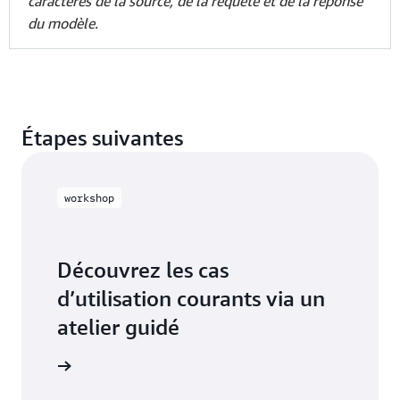
caractères de la source, de la requête et de la réponse
du modèle.
Étapes suivantes
workshop
Découvrez les cas
d’utilisation courants via un
atelier guidé
r l’atelier