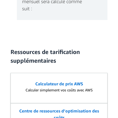
mensuel sera calculé comme
suit :
Total des frais de stockage
mensuels à 0,046 € par
Go/mois = 500 000 x 0,046 € =
23 000 €
Ressources de tarification
supplémentaires
Frais mensuels totaux de
transfert de données entre
Calculateur de prix AWS
régions (dans le compte
Calculer simplement vos coûts avec AWS
d’envoi) = 400 Go x 0,037 € = 1
4.80 €
Centre de ressources d’optimisation des
coûts