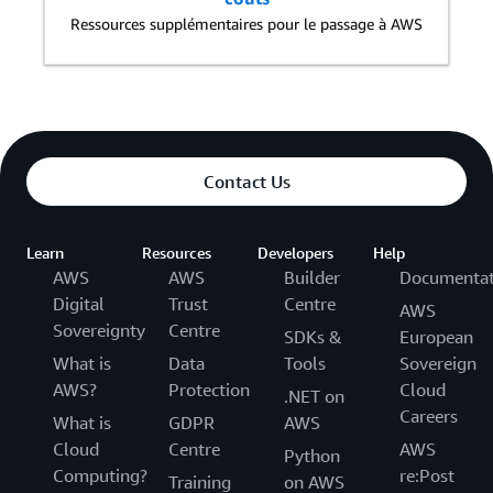
Ressources supplémentaires pour le passage à AWS
Total des frais de stockage
dans la région de destination
(dans le compte de réception)
= 200 Go/mois x 0,055 € =
11.00 €
Contact Us
Learn
Resources
Developers
Help
AWS
AWS
Builder
Documentat
Digital
Trust
Centre
AWS
Sovereignty
Centre
SDKs &
European
What is
Data
Tools
Sovereign
AWS?
Protection
Cloud
.NET on
Careers
What is
GDPR
AWS
TCO mensuel total pour la
Cloud
Centre
AWS
Python
Frais totaux de restauration
première sauvegarde
Computing?
re:Post
Training
on AWS
mensuelle = 10 Go x 0,018 US