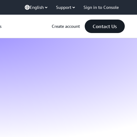
English
Support
Sign in to Console
Contact Us
s
Create account