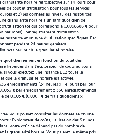
 granularité horaire rétrospective sur 14 jours pour
ées de coût et d’utilisation pour tous les services
sources et 2) les données au niveau des ressources
une granularité horaire à un tarif quotidien de
d’utilisation (ce qui correspond à 0,0098686 € pour
n par mois). L’enregistrement d’utilisation
e ressource et un type d’utilisation spécifiques. Par
ionnant pendant 24 heures générera
istincts par jour à la granularité horaire.
ure quotidiennement en fonction du total des
aire hébergés dans l’explorateur de coûts au cours
e, si vous exécutez une instance EC2 toute la
t que la granularité horaire est activée,
336 enregistrements (24 heures x 14 jours) par jour
000033 € par enregistrement x 336 enregistrements)
lle de 0,003 € (0,0001 € de frais quotidiens x
ctivée, vous pouvez consulter les données selon une
ports : Explorateur de coûts, utilisation des Savings
Plans. Votre coût ne dépend pas du nombre de
sez la granularité horaire. Vous paierez le même prix