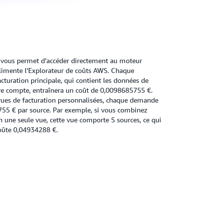
S vous permet d’accéder directement au moteur
 alimente l’Explorateur de coûts AWS. Chaque
cturation principale, qui contient les données de
tre compte, entraînera un coût de 0,0098685755 €.
vues de facturation personnalisées, chaque demande
55 € par source. Par exemple, si vous combinez
en une seule vue, cette vue comporte 5 sources, ce qui
oûte 0,04934288 €.