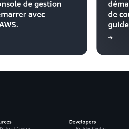
onsole de gestion
démar
émarrer avec
de co
 AWS.
guide
Démarrer
urces
Developers
S Trust Centre
Builder Centre