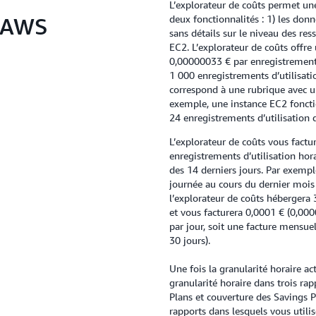
L’explorateur de coûts permet une
s AWS
deux fonctionnalités : 1) les donn
sans détails sur le niveau des res
EC2. L’explorateur de coûts offre 
0,00000033 € par enregistrement 
1 000 enregistrements d’utilisatio
correspond à une rubrique avec un
exemple, une instance EC2 fonct
24 enregistrements d’utilisation d
L’explorateur de coûts vous fact
enregistrements d’utilisation hor
des 14 derniers jours. Par exempl
journée au cours du dernier mois e
l’explorateur de coûts hébergera 
et vous facturera 0,0001 € (0,00
par jour, soit une facture mensue
30 jours).
Une fois la granularité horaire a
granularité horaire dans trois rap
Plans et couverture des Savings 
rapports dans lesquels vous utili