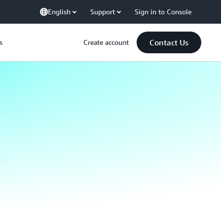
English
Support
Sign in to Console
Contact Us
s
Create account