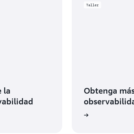
Taller
 la
Obtenga más 
vabilidad
observabilid
Aprenda con una formación práctica