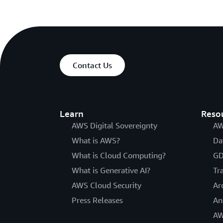
Contact Us
Learn
Reso
AWS Digital Sovereignty
AW
What is AWS?
Da
What is Cloud Computing?
GD
What is Generative AI?
Tr
AWS Cloud Security
Ar
Press Releases
An
AW