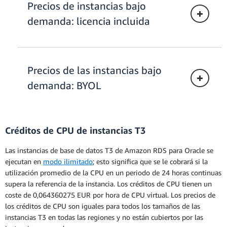
Precios de instancias bajo
demanda: licencia incluida
Precios de las instancias bajo
SE2 (single-AZ)
demanda: BYOL
SE2 (multi-AZ)
Créditos de CPU de instancias T3
Despliegue single-AZ
Las instancias de base de datos T3 de Amazon RDS para Oracle se
Los siguientes precios se aplican a una
ejecutan en
modo ilimitado
; esto significa que se le cobrará si la
instancia de base de datos desplegada en
utilización promedio de la CPU en un periodo de 24 horas continuas
una única zona de disponibilidad.
supera la referencia de la instancia. Los créditos de CPU tienen un
coste de 0,064360275 EUR por hora de CPU virtual. Los precios de
los créditos de CPU son iguales para todos los tamaños de las
Despliegue multi-AZ
instancias T3 en todas las regiones y no están cubiertos por las