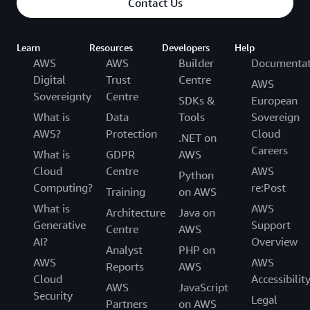
Contact Us
Learn
Resources
Developers
Help
AWS
AWS
Builder
Documentat
Digital
Trust
Centre
AWS
Sovereignty
Centre
SDKs &
European
What is
Data
Tools
Sovereign
AWS?
Protection
Cloud
.NET on
Careers
What is
GDPR
AWS
Cloud
Centre
AWS
Python
Computing?
re:Post
Training
on AWS
What is
AWS
Architecture
Java on
Generative
Support
Centre
AWS
AI?
Overview
Analyst
PHP on
AWS
AWS
Reports
AWS
Cloud
Accessibilit
AWS
JavaScript
Security
Legal
Partners
on AWS