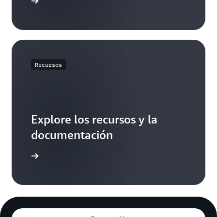
egístrese
Recursos
Explore los recursos y la
documentación
ormación