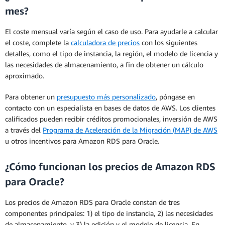
si se encuentra en ejecución. El precio por hora
mes?
instancia reservada en comparación con el precio
real muestra el costo por hora amortizado de la
de una instancia bajo demanda. Cuando compre
instancia. Esto toma el coste total de la instancia
El coste mensual varía según el caso de uso. Para ayudarle a calcular
una instancia reservada, se le facturará cada hora
reservada durante todo el periodo de vigencia,
el coste, complete la
calculadora de precios
con los siguientes
durante el periodo de vigencia de la instancia
incluidos los pagos iniciales, y se extiende por
detalles, como el tipo de instancia, la región, el modelo de licencia y
reservada que seleccione, independientemente de
cada hora del periodo de la instancia reservada.
las necesidades de almacenamiento, a fin de obtener un cálculo
si se encuentra en ejecución. El precio por hora
aproximado.
real muestra el costo por hora amortizado de la
instancia. Esto toma el coste total de la instancia
Para obtener un
presupuesto más personalizado
, póngase en
reservada durante todo el periodo de vigencia,
contacto con un especialista en bases de datos de AWS. Los clientes
incluidos los pagos iniciales, y se extiende por
calificados pueden recibir créditos promocionales, inversión de AWS
cada hora del periodo de la instancia reservada.
a través del
Programa de Aceleración de la Migración (MAP) de AWS
u otros incentivos para Amazon RDS para Oracle.
¿Cómo funcionan los precios de Amazon RDS
para Oracle?
Los precios de Amazon RDS para Oracle constan de tres
componentes principales: 1) el tipo de instancia, 2) las necesidades
de almacenamiento, y 3) la edición y el modelo de licencia. En