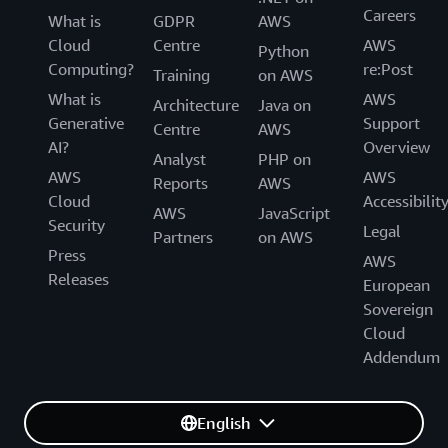
Careers
What is
GDPR
AWS
Cloud
Centre
AWS
Python
Computing?
re:Post
Training
on AWS
What is
AWS
Architecture
Java on
Generative
Support
Centre
AWS
AI?
Overview
Analyst
PHP on
AWS
AWS
Reports
AWS
Cloud
Accessibilit
AWS
JavaScript
Security
Legal
Partners
on AWS
Press
AWS
Releases
European
Sovereign
Cloud
Addendum
English