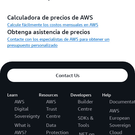
Calculadora de precios de AWS
Calcule fácilmente los costos mensuales en AWS
Obtenga asistencia de precios
Contacte con los especialistas de AWS para obtener un
presupuesto personalizado
Contact Us
Learn
Resources
Developers
Help
AWS
AWS
Builder
Documentat
Digital
Trust
Centre
AWS
Sovereignty
Centre
SDKs &
European
What is
Data
Tools
Sovereign
AWS?
Protection
Cloud
.NET on