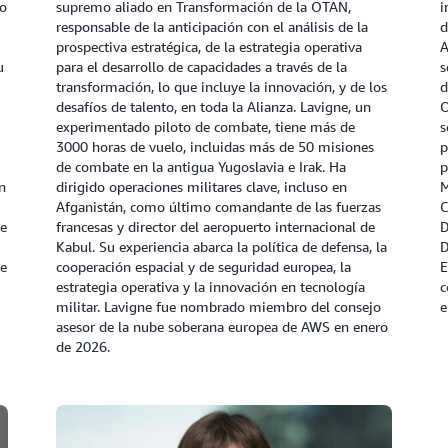
to
supremo aliado en Transformación de la OTAN,
i
responsable de la anticipación con el análisis de la
d
prospectiva estratégica, de la estrategia operativa
A
u
para el desarrollo de capacidades a través de la
s
transformación, lo que incluye la innovación, y de los
d
desafíos de talento, en toda la Alianza. Lavigne, un
O
experimentado piloto de combate, tiene más de
s
3000 horas de vuelo, incluidas más de 50 misiones
p
de combate en la antigua Yugoslavia e Irak. Ha
p
n
dirigido operaciones militares clave, incluso en
M
Afganistán, como último comandante de las fuerzas
C
be
francesas y director del aeropuerto internacional de
D
Kabul. Su experiencia abarca la política de defensa, la
D
be
cooperación espacial y de seguridad europea, la
E
estrategia operativa y la innovación en tecnología
c
militar. Lavigne fue nombrado miembro del consejo
e
asesor de la nube soberana europea de AWS en enero
de 2026.