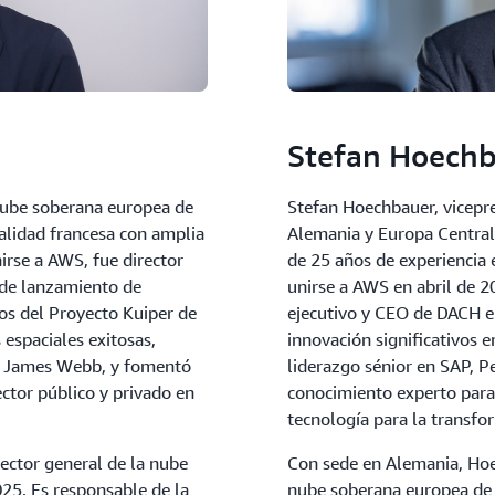
Stefan Hoech
a nube soberana europea de
Stefan Hoechbauer, vicepr
alidad francesa con amplia
Alemania y Europa Central
irse a AWS, fue director
de 25 años de experiencia 
 de lanzamiento de
unirse a AWS en abril de 2
os del Proyecto Kuiper de
ejecutivo y CEO de DACH e
spaciales exitosas,
innovación significativos 
al James Webb, y fomentó
liderazgo sénior en SAP, P
ector público y privado en
conocimiento experto para
tecnología para la transfor
ector general de la nube
Con sede en Alemania, Hoe
5. Es responsable de la
nube soberana europea de