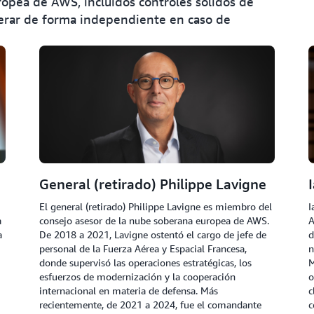
ropea de AWS, incluidos controles sólidos de
perar de forma independiente en caso de
General (retirado) Philippe Lavigne
El general (retirado) Philippe Lavigne es miembro del
I
a
consejo asesor de la nube soberana europea de AWS.
A
a
De 2018 a 2021, Lavigne ostentó el cargo de jefe de
d
personal de la Fuerza Aérea y Espacial Francesa,
n
donde supervisó las operaciones estratégicas, los
M
esfuerzos de modernización y la cooperación
o
internacional en materia de defensa. Más
c
recientemente, de 2021 a 2024, fue el comandante
c