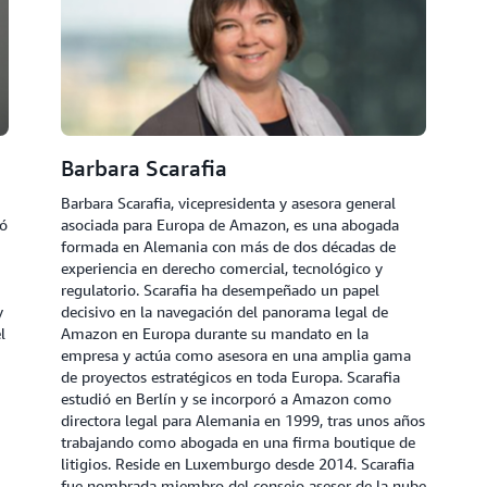
Barbara Scarafia
Barbara Scarafia, vicepresidenta y asesora general
ió
asociada para Europa de Amazon, es una abogada
formada en Alemania con más de dos décadas de
experiencia en derecho comercial, tecnológico y
regulatorio. Scarafia ha desempeñado un papel
y
decisivo en la navegación del panorama legal de
l
Amazon en Europa durante su mandato en la
empresa y actúa como asesora en una amplia gama
de proyectos estratégicos en toda Europa. Scarafia
estudió en Berlín y se incorporó a Amazon como
directora legal para Alemania en 1999, tras unos años
trabajando como abogada en una firma boutique de
litigios. Reside en Luxemburgo desde 2014. Scarafia
fue nombrada miembro del consejo asesor de la nube