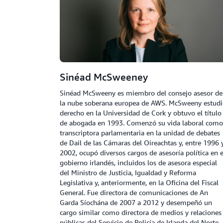
Sinéad McSweeney
Sinéad McSweeny es miembro del consejo asesor de
la nube soberana europea de AWS. McSweeny estud
derecho en la Universidad de Cork y obtuvo el título
de abogada en 1993. Comenzó su vida laboral como
transcriptora parlamentaria en la unidad de debates
de Dail de las Cámaras del Oireachtas y, entre 1996 
2002, ocupó diversos cargos de asesoría política en e
gobierno irlandés, incluidos los de asesora especial
del Ministro de Justicia, Igualdad y Reforma
Legislativa y, anteriormente, en la Oficina del Fiscal
General. Fue directora de comunicaciones de An
Garda Síochána de 2007 a 2012 y desempeñó un
cargo similar como directora de medios y relaciones
públicas del Servicio de Policía de Irlanda del Norte