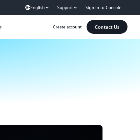
English
Support
Sign in to Console
Contact Us
s
Create account