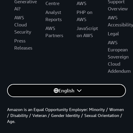
Generative
Support
Centre
AWS
AI?
Overview
Analyst
PHP on
AWS
AWS
Reports
AWS
Cloud
Accessibilit
AWS
JavaScript
Security
Legal
Partners
on AWS
Press
AWS
Releases
European
Sovereign
Cloud
Addendum
English
Amazon is an Equal Opportunity Employer: Minority / Women
/ Disability / Veteran / Gender Identity / Sexual Orientation /
Age.