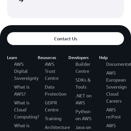
 oportuno
Contact Us
Learn
Resources
Developers
Help
AWS
AWS
Builder
Documentat
Digital
Trust
Centre
AWS
Sovereignty
Centre
SDKs &
European
What is
Data
Tools
Sovereign
AWS?
Protection
Cloud
.NET on
Careers
What is
GDPR
AWS
Cloud
Centre
AWS
Python
Computing?
re:Post
Training
on AWS
What is
AWS
Architecture
Java on