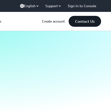
English
Support
Sign in to Console
Contact Us
s
Create account