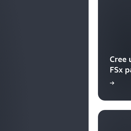
Cree 
FSx p
Más información