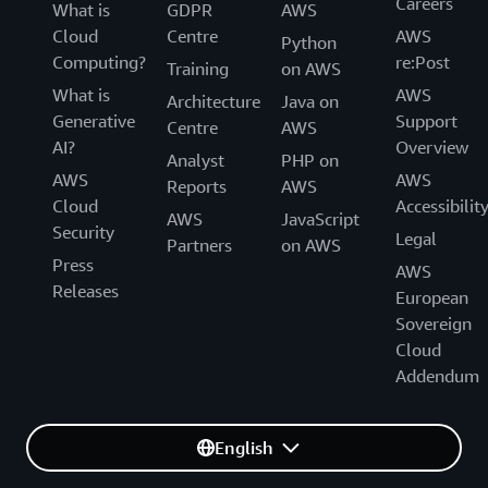
Careers
What is
GDPR
AWS
Cloud
Centre
AWS
Python
Computing?
re:Post
Training
on AWS
What is
AWS
Architecture
Java on
Generative
Support
Centre
AWS
AI?
Overview
Analyst
PHP on
AWS
AWS
Reports
AWS
Cloud
Accessibilit
AWS
JavaScript
Security
Legal
Partners
on AWS
Press
AWS
Releases
European
Sovereign
Cloud
Addendum
English