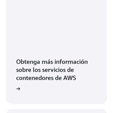
Cargos mensuales por computación de
Fargate = 3,4452 EUR + 1,512 EUR =
4,9572 EUR
Cargos mensuales por computación de
Fargate =
0,9189 EUR + 0,2016 EUR + 0,03258
EUR = 1,15308 EUR
Obtenga más información
sobre los servicios de
contenedores de AWS
tenedores