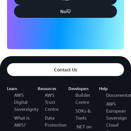
No
Contact Us
Learn
Resources
Developers
Help
AWS
AWS
Builder
Documentat
Digital
Trust
Centre
AWS
Sovereignty
Centre
SDKs &
European
What is
Data
Tools
Sovereign
AWS?
Protection
Cloud
.NET on