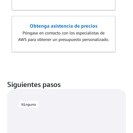
almacenamiento efímero
Cargos mensuales por memoria
Obtenga asistencia de precios
Póngase en contacto con los especialistas de
AWS para obtener un presupuesto personalizado.
Cargos mensuales por computación de
Fargate =
1,1484 EUR + 0,252 EUR + 0,03258
EUR = 1,43298 EUR
Siguientes pasos
Cargos mensuales por computación
de Fargate
Ninguno