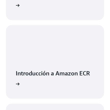
ormación
Introducción a Amazon ECR
rrollador