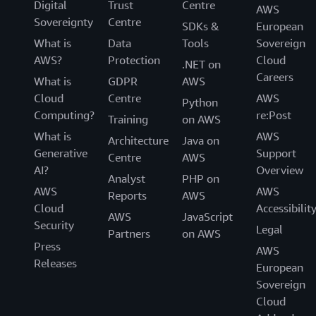
Digital
Trust
Centre
AWS
Sovereignty
Centre
SDKs &
European
What is
Data
Tools
Sovereign
AWS?
Protection
Cloud
.NET on
Careers
What is
GDPR
AWS
Cloud
Centre
AWS
Python
Computing?
re:Post
Training
on AWS
What is
AWS
Architecture
Java on
Generative
Support
Centre
AWS
AI?
Overview
Analyst
PHP on
AWS
AWS
Reports
AWS
Cloud
Accessibilit
AWS
JavaScript
Security
Legal
Partners
on AWS
Press
AWS
Releases
European
Sovereign
Cloud