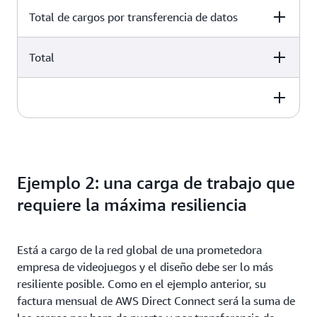
Total de cargos por transferencia de datos
Total
€ 963.60 EUR per month
€ 963.60 EUR per month
950,90 EUR al mes
€ 963.60 EUR per month
20,17 EUR al mes
Ejemplo 2: una carga de trabajo que
971,07 EUR al mes
requiere la máxima resiliencia
Está a cargo de la red global de una prometedora
empresa de videojuegos y el diseño debe ser lo más
resiliente posible. Como en el ejemplo anterior, su
factura mensual de AWS Direct Connect será la suma de