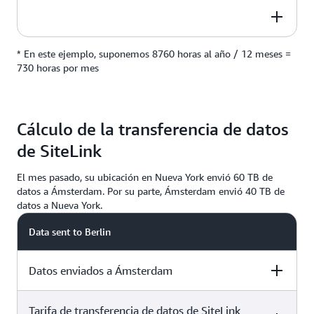
2 locations
0,4934 EUR por hora
* En este ejemplo, suponemos 8760 horas al año / 12 meses =
2 locations
1440,73 EUR al mes
730 horas por mes
(2 ubicaciones × 2 VIF por
ubicación) × 730 horas × 0,4934 EUR
Cálculo de la transferencia de datos
de SiteLink
El mes pasado, su ubicación en Nueva York envió 60 TB de
datos a Ámsterdam. Por su parte, Ámsterdam envió 40 TB de
datos a Nueva York.
Data sent to Berlin
Datos enviados a Ámsterdam
Tarifa de transferencia de datos de SiteLink
40,960 GB