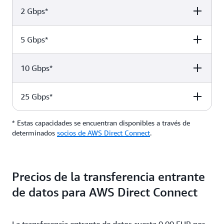
2 Gbps*
Port hour rate
0,1974 EUR
5 Gbps*
Port hour rate
0,3257 EUR
10 Gbps*
Port hour rate
0,6513 EUR
25 Gbps*
Port hour rate
1,6283 EUR
* Estas capacidades se encuentran disponibles a través de
Port hour rate
2,4474 EUR
determinados
socios de AWS Direct Connect
.
6,1185 EUR
Precios de la transferencia entrante
de datos para AWS Direct Connect