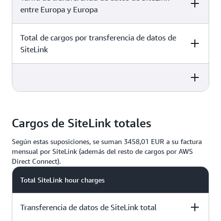
entre Europa y Europa
61 440 GB
Total de cargos por transferencia de datos de
40,960 GB
SiteLink
0,0197 EUR por GB
40,960 GB
40,960 GB
2017,28 EUR al mes
Cargos de SiteLink totales
((40 TB × 1024 GB / TB) + (60 TB × 1024 GB /
Según estas suposiciones, se suman 3458,01 EUR a su factura
TB)) x 0,0197 EUR por GB
mensual por SiteLink (además del resto de cargos por AWS
Direct Connect).
Total SiteLink hour charges
Transferencia de datos de SiteLink total