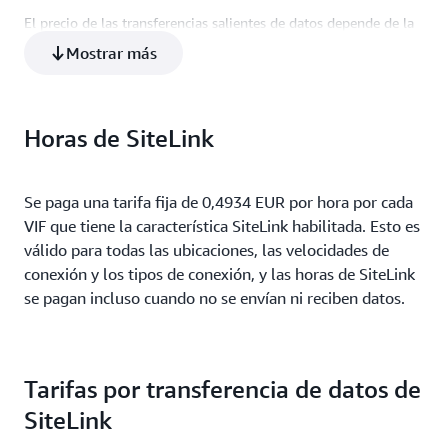
El precio de las transferencias salientes de datos depende de la
Soporte de AWS European
0,0197 EUR
región de AWS de origen o la zona local y de la ubicación de
Sovereign Cloud (Alemania)
Mostrar más
AWS Direct Connect. Si utiliza una puerta de enlace de AWS
Direct Connect, pagará las tarifas de datos de DTO que
correspondan en función de la región de AWS o zona local de la
que proceda el tráfico y de la ubicación de AWS Direct Connect
Horas de SiteLink
a la que se conecte.
Se paga una tarifa fija de 0,4934 EUR por hora por cada
VIF que tiene la característica SiteLink habilitada. Esto es
válido para todas las ubicaciones, las velocidades de
conexión y los tipos de conexión, y las horas de SiteLink
se pagan incluso cuando no se envían ni reciben datos.
Tarifas por transferencia de datos de
SiteLink