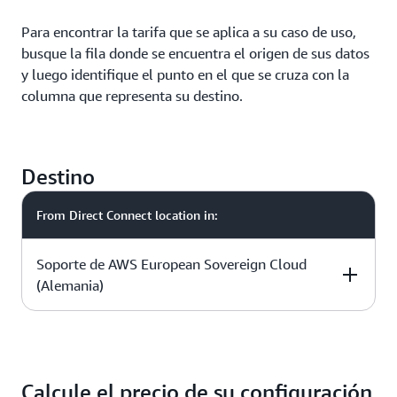
Para encontrar la tarifa que se aplica a su caso de uso,
busque la fila donde se encuentra el origen de sus datos
y luego identifique el punto en el que se cruza con la
columna que representa su destino.
Destino
From Direct Connect location in:
Soporte de AWS European Sovereign Cloud
(Alemania)
To Direct Connect Location in:
Pricing per GB
Calcule el precio de su configuración
Soporte de AWS European