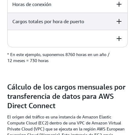
2 Gbps
Horas de conexión
2 locations
Cargos totales por hora de puerto
2 locations
0,6513 EUR
730 horas*
2 locations
* En este ejemplo, suponemos 8760 horas en un año /
2 locations
950,90 EUR al mes
12 meses = 730 horas
(2 ubicaciones × 1 puerto por ubicación) × 0,6513 EUR por
hora × 730 horas
Cálculo de los cargos mensuales por
transferencia de datos para AWS
Direct Connect
El origen del tráfico es una instancia de Amazon Elastic
Compute Cloud (EC2) dentro de una VPC de Amazon Virtual
Private Cloud (VPC) que se ejecuta en la región AWS European
Sovereign Cloud (Alemania). Esta instancia de EC2 envía