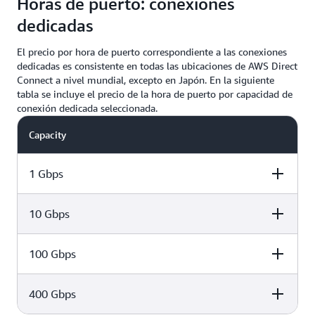
Horas de puerto: conexiones
dedicadas
El precio por hora de puerto correspondiente a las conexiones
dedicadas es consistente en todas las ubicaciones de AWS Direct
Connect a nivel mundial, excepto en Japón. En la siguiente
tabla se incluye el precio de la hora de puerto por capacidad de
conexión dedicada seleccionada.
Capacity
1 Gbps
10 Gbps
Port hour rate
100 Gbps
Port hour rate
0,2961 EUR
400 Gbps
Port hour rate
2,2204 EUR