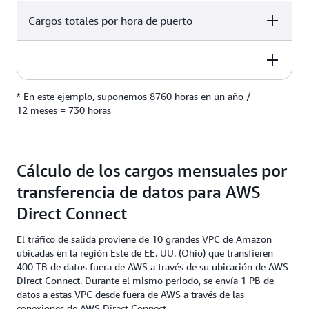
Cargos totales por hora de puerto
2 locations
2,2204 EUR
730 horas*
2 locations
* En este ejemplo, suponemos 8760 horas en un año /
2 locations
6483,57 EUR al mes
12 meses = 730 horas
(2 ubicaciones × 2 puertos por ubicación) × 2,2204 EUR
por hora × 730 horas
Cálculo de los cargos mensuales por
transferencia de datos para AWS
Direct Connect
El tráfico de salida proviene de 10 grandes VPC de Amazon
ubicadas en la región Este de EE. UU. (Ohio) que transfieren
400 TB de datos fuera de AWS a través de su ubicación de AWS
Direct Connect. Durante el mismo periodo, se envía 1 PB de
datos a estas VPC desde fuera de AWS a través de las
conexiones de AWS Direct Connect.