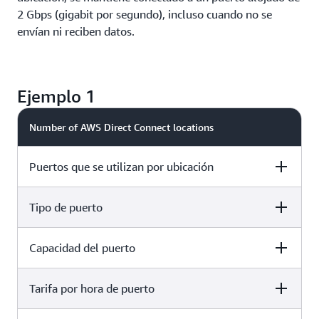
2 Gbps (gigabit por segundo), incluso cuando no se
envían ni reciben datos.
Ejemplo 1
Number of AWS Direct Connect locations
Puertos que se utilizan por ubicación
Tipo de puerto
2 locations
1 puerto
Capacidad del puerto
2 locations
Alojado
Tarifa por hora de puerto
2 locations