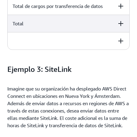
Total de cargos por transferencia de datos
Total
€6,570.00 USD per month
€6,570.00 USD per month
6483,57 EUR al mes
€6,570.00 USD per month
8069,12 EUR al mes
Ejemplo 3: SiteLink
14 552,69 EUR al mes
Imagine que su organización ha desplegado AWS Direct
Connect en ubicaciones en Nueva York y Ámsterdam.
Además de enviar datos a recursos en regiones de AWS a
través de estas conexiones, desea enviar datos entre
ellas mediante SiteLink. El coste adicional es la suma de
horas de SiteLink y transferencia de datos de SiteLink.