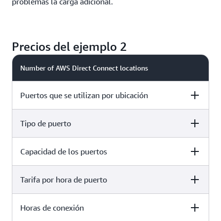
problemas la carga adicional.
Precios del ejemplo 2
Number of AWS Direct Connect locations
Puertos que se utilizan por ubicación
Tipo de puerto
2 locations
2 puertos
Capacidad de los puertos
2 locations
Dedicado
Tarifa por hora de puerto
2 locations
10 Gbps
Horas de conexión
2 locations