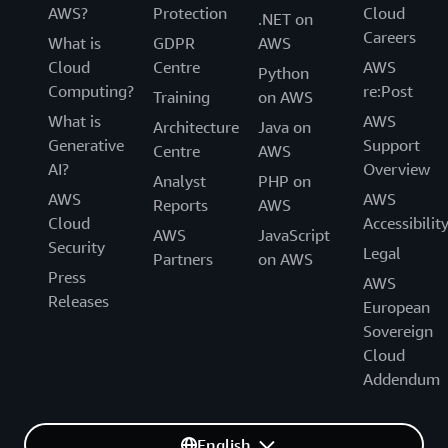
AWS?
Protection
Cloud
.NET on
Careers
What is
GDPR
AWS
Cloud
Centre
AWS
Python
Computing?
re:Post
Training
on AWS
What is
AWS
Architecture
Java on
Generative
Support
Centre
AWS
AI?
Overview
Analyst
PHP on
AWS
AWS
Reports
AWS
Cloud
Accessibilit
AWS
JavaScript
Security
Legal
Partners
on AWS
Press
AWS
Releases
European
Sovereign
Cloud
Addendum
English