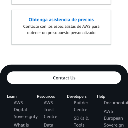
Obtenga asistencia de precios
Contacte con los especialistas de AWS para
obtener un presupuesto personalizado
Contact Us
Learn
Resources
Developers
Help
AWS
AWS
Builder
Documentat
Digital
Trust
Centre
AWS
Sovereignty
Centre
SDKs &
European
What is
Data
Tools
Sovereign