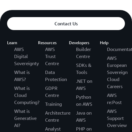
Contact Us
Learn
Resources
Developers
Help
AWS
AWS
Builder
Documentat
Digital
Trust
Centre
AWS
Sovereignty
Centre
SDKs &
European
What is
Data
Tools
Sovereign
AWS?
Protection
Cloud
.NET on
Careers
What is
GDPR
AWS
Cloud
Centre
AWS
Python
Computing?
re:Post
Training
on AWS
What is
AWS
Architecture
Java on
Generative
Support
Centre
AWS
AI?
Overview
Analyst
PHP on