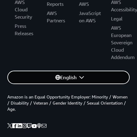
AWS
AWS
Reports
AWS
Cloud
Accessibilit
AWS
JavaScript
Security
Legal
Partners
on AWS
Press
AWS
Releases
European
Sovereign
Cloud
Addendum
English
Amazon is an Equal Opportunity Employer: Minority / Women
/ Disability / Veteran / Gender Identity / Sexual Orientation /
Age.