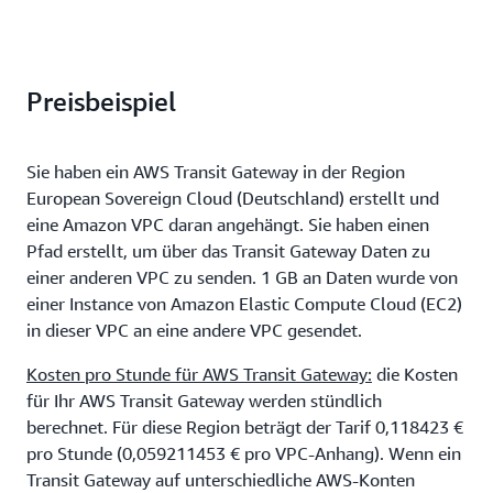
die von einem Peering-Anhang an ein Transit-Gateway gesendet
werden, fallen keine Datenverarbeitungsgebühren
an.
Datenübertragungsgebühren
: Zusätzlich zu den Transit-
Gateway-Gebühren fallen die üblichen AWS-
Datenübertragungsgebühren an. Weitere Informationen finden
Preisbeispiel
Sie in Abschnitt zur Datenübertragung auf
Seite Preise für
Amazon EC2
.
Sie haben ein AWS Transit Gateway in der Region
European Sovereign Cloud (Deutschland) erstellt und
eine Amazon VPC daran angehängt. Sie haben einen
Pfad erstellt, um über das Transit Gateway Daten zu
einer anderen VPC zu senden. 1 GB an Daten wurde von
einer Instance von Amazon Elastic Compute Cloud (EC2)
in dieser VPC an eine andere VPC gesendet.
Kosten pro Stunde für AWS Transit Gateway:
die Kosten
für Ihr AWS Transit Gateway werden stündlich
berechnet. Für diese Region beträgt der Tarif 0,118423 €
pro Stunde (0,059211453 € pro VPC-Anhang). Wenn ein
Transit Gateway auf unterschiedliche AWS-Konten