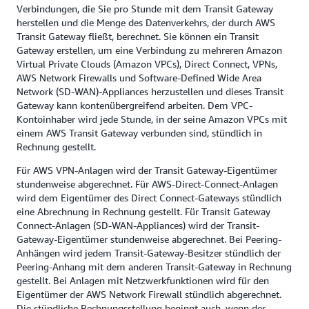
Verbindungen, die Sie pro Stunde mit dem Transit Gateway
herstellen und die Menge des Datenverkehrs, der durch AWS
Transit Gateway fließt, berechnet. Sie können ein Transit
Gateway erstellen, um eine Verbindung zu mehreren Amazon
Virtual Private Clouds (Amazon VPCs), Direct Connect, VPNs,
AWS Network Firewalls und Software-Defined Wide Area
Network (SD-WAN)-Appliances herzustellen und dieses Transit
Gateway kann kontenübergreifend arbeiten. Dem VPC-
Kontoinhaber wird jede Stunde, in der seine Amazon VPCs mit
einem AWS Transit Gateway verbunden sind, stündlich in
Rechnung gestellt.
Für AWS VPN-Anlagen wird der Transit Gateway-Eigentümer
stundenweise abgerechnet. Für AWS-Direct-Connect-Anlagen
wird dem Eigentümer des Direct Connect-Gateways stündlich
eine Abrechnung in Rechnung gestellt. Für Transit Gateway
Connect-Anlagen (SD-WAN-Appliances) wird der Transit-
Gateway-Eigentümer stundenweise abgerechnet. Bei Peering-
Anhängen wird jedem Transit-Gateway-Besitzer stündlich der
Peering-Anhang mit dem anderen Transit-Gateway in Rechnung
gestellt. Bei Anlagen mit Netzwerkfunktionen wird für den
Eigentümer der AWS Network Firewall stündlich abgerechnet.
Die stündliche Rechnungsstellung beginnt auch, wenn der