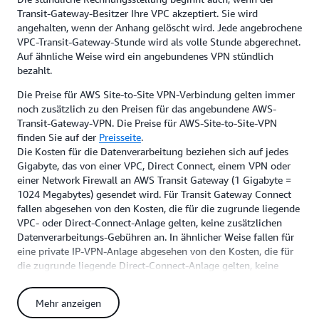
Transit-Gateway-Besitzer Ihre VPC akzeptiert. Sie wird
angehalten, wenn der Anhang gelöscht wird. Jede angebrochene
VPC-Transit-Gateway-Stunde wird als volle Stunde abgerechnet.
Auf ähnliche Weise wird ein angebundenes VPN stündlich
bezahlt.
Die Preise für AWS Site-to-Site VPN-Verbindung gelten immer
noch zusätzlich zu den Preisen für das angebundene AWS-
Transit-Gateway-VPN. Die Preise für AWS-Site-to-Site-VPN
finden Sie auf der
Preisseite
.
Die Kosten für die Datenverarbeitung beziehen sich auf jedes
Gigabyte, das von einer VPC, Direct Connect, einem VPN oder
einer Network Firewall an AWS Transit Gateway (1 Gigabyte =
1024 Megabytes) gesendet wird. Für Transit Gateway Connect
fallen abgesehen von den Kosten, die für die zugrunde liegende
VPC- oder Direct-Connect-Anlage gelten, keine zusätzlichen
Datenverarbeitungs-Gebühren an. In ähnlicher Weise fallen für
eine private IP-VPN-Anlage abgesehen von den Kosten, die für
die zugrunde liegende Direct-Connect-Anlage gelten, keine
zusätzlichen Datenverarbeitungs-Gebühren an. Außerdem fallen
Datenverarbeitungsgebühren für jedes Gigabyte an, das von
Mehr anzeigen
jeder Multicast-Empfänger-Instance empfangen wird. Für Daten,