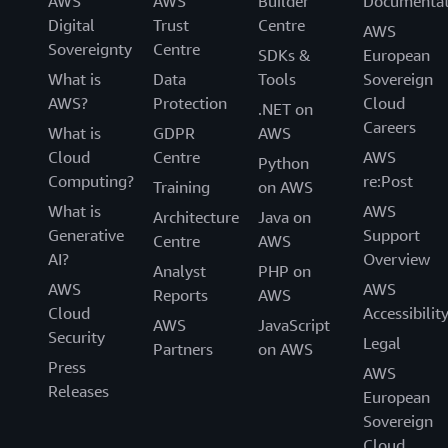
AWS
AWS
Builder
Documentat
Digital
Trust
Centre
AWS
Sovereignty
Centre
SDKs &
European
What is
Data
Tools
Sovereign
AWS?
Protection
Cloud
.NET on
Careers
What is
GDPR
AWS
Cloud
Centre
AWS
Python
Computing?
re:Post
Training
on AWS
What is
AWS
Architecture
Java on
Generative
Support
Centre
AWS
AI?
Overview
Analyst
PHP on
AWS
AWS
Reports
AWS
Cloud
Accessibilit
AWS
JavaScript
Security
Legal
Partners
on AWS
Press
AWS
Releases
European
Sovereign
Cloud