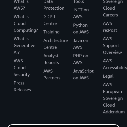
What is
Data
Tools
Sovereign
AWS?
Protection
Cloud
.NET on
Careers
What is
GDPR
AWS
Cloud
Centre
AWS
Python
Computing?
re:Post
Training
on AWS
What is
AWS
Architecture
Java on
Generative
Support
Centre
AWS
AI?
Overview
Analyst
PHP on
AWS
AWS
Reports
AWS
Cloud
Accessibilit
AWS
JavaScript
Security
Legal
Partners
on AWS
Press
AWS
Releases
European
Sovereign
Cloud
Addendum