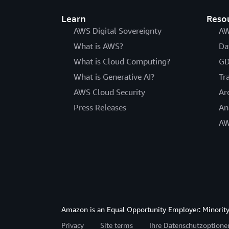
Learn
Reso
AWS Digital Sovereignty
AW
What is AWS?
Da
What is Cloud Computing?
GD
What is Generative AI?
Tr
AWS Cloud Security
Ar
Press Releases
An
AW
Amazon is an Equal Opportunity Employer: Minority 
Privacy
Site terms
Ihre Datenschutzoption