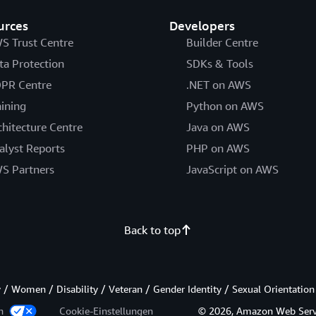
urces
Developers
S Trust Centre
Builder Centre
ta Protection
SDKs & Tools
PR Centre
.NET on AWS
aining
Python on AWS
chitecture Centre
Java on AWS
alyst Reports
PHP on AWS
S Partners
JavaScript on AWS
Back to top
/ Women / Disability / Veteran / Gender Identity / Sexual Orientation
en
Cookie-Einstellungen
© 2026, Amazon Web Services,