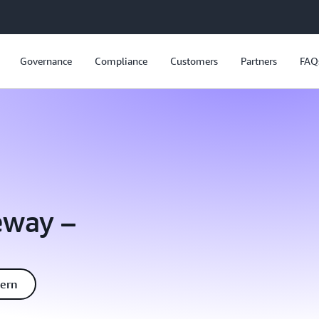
Governance
Compliance
Customers
Partners
FAQ
eway –
dern