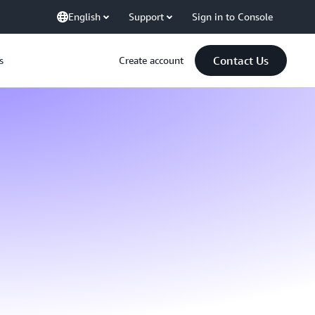
English
Support
Sign in to Console
Contact Us
s
Create account