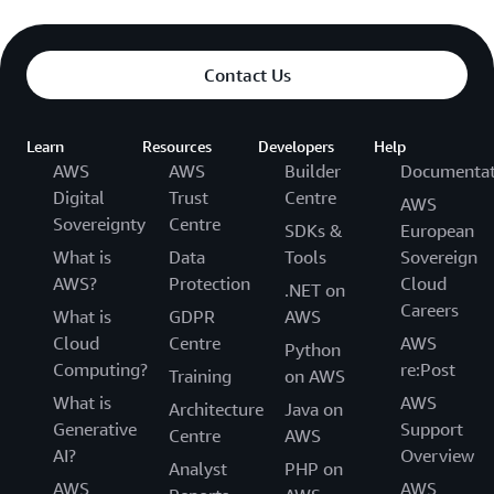
Contact Us
Learn
Resources
Developers
Help
AWS
AWS
Builder
Documentat
Digital
Trust
Centre
AWS
Sovereignty
Centre
SDKs &
European
What is
Data
Tools
Sovereign
AWS?
Protection
Cloud
.NET on
Careers
What is
GDPR
AWS
Cloud
Centre
AWS
Python
Computing?
re:Post
Training
on AWS
What is
AWS
Architecture
Java on
Generative
Support
Centre
AWS
AI?
Overview
Analyst
PHP on
AWS
AWS