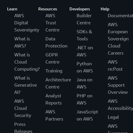
Learn
Resources
Developers
Help
AWS
AWS
Builder
Documentat
Digital
Trust
Centre
AWS
Sovereignty
Centre
SDKs &
European
What is
Data
Tools
Sovereign
AWS?
Protection
Cloud
.NET on
Careers
What is
GDPR
AWS
Cloud
Centre
AWS
Python
Computing?
re:Post
Training
on AWS
What is
AWS
Architecture
Java on
Generative
Support
Centre
AWS
AI?
Overview
Analyst
PHP on
AWS
AWS
Reports
AWS
Cloud
Accessibilit
AWS
JavaScript
Security
Legal
Partners
on AWS
Press
AWS
Releases