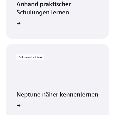
Anhand praktischer
Schulungen lernen
t Neptune
Dokumentation
Neptune näher kennenlernen
on lesen