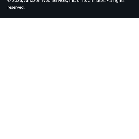
© 2026, Amazon Web Services, Inc. or its affiliates. All rights
reserved.