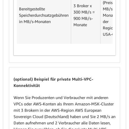
(Preis pro
3 Broker x
Bereitgestellte
MB/s-
300 MB/s =
Speicherdurchsatzgebühren
Monat in
M
900 MB/s-
in MB/s-Monaten
der
8
Monate
Region
USA-Ost)
(optional) Beispiel für private Multi-VPC-
Konnektivität
Wenn Sie Produzenten und Verbraucher mit anderen
VPCs oder AWS-Konten als Ihrem Amazon-MSK-Cluster
mit 3 Brokern in der AWS-Region AWS European
Sovereign Cloud (Deutschland) haben und Sie 2 MB/s an
Daten aufnehmen und 2 Verbraucher alle Daten lesen,