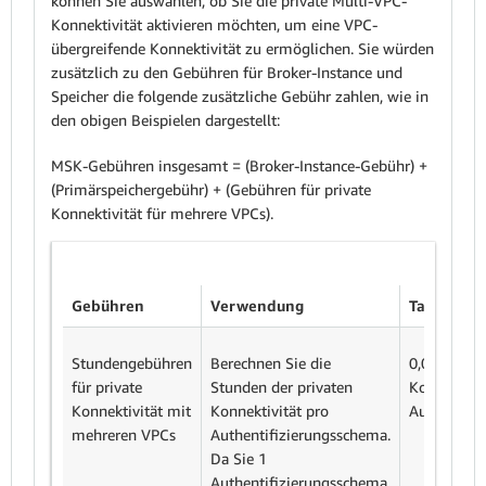
können Sie auswählen, ob Sie die private Multi-VPC-
Konnektivität aktivieren möchten, um eine VPC-
übergreifende Konnektivität zu ermöglichen. Sie würden
zusätzlich zu den Gebühren für Broker-Instance und
Speicher die folgende zusätzliche Gebühr zahlen, wie in
den obigen Beispielen dargestellt:
MSK-Gebühren insgesamt = (Broker-Instance-Gebühr) +
(Primärspeichergebühr) + (Gebühren für private
Konnektivität für mehrere VPCs).
Gebühren
Verwendung
Tarif
Stundengebühren
Berechnen Sie die
0,0266 USD
für private
Stunden der privaten
Konnektivi
Konnektivität mit
Konnektivität pro
Authentifi
mehreren VPCs
Authentifizierungsschema.
Da Sie 1
Authentifizierungsschema