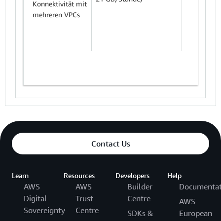
Konnektivität mit
mehreren VPCs
Contact Us
Learn
Resources
Developers
Help
AWS
AWS
Builder
Documentat
Digital
Trust
Centre
AWS
Sovereignty
Centre
SDKs &
European