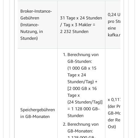
Broker-Instance-
0,24 USD (Preis
Gebühren
31 Tage x 24 Stunden
pro Stunde für
(Instance-
/ Tag x 3 Makler =
eine
Nutzung, in
2 232 Stunden
kafka.m7g.large
Stunden)
Berechnung von
GB-Stunden:
(1 000
GB x 15
Tage x 24
Stunden/Tag) +
[2 000 GB x 16
Tage x
x 0,117 USD
(24 Stunden/Tag)]
(der Preis pro
= 1 128 000 GB-
Speichergebühren
GB-Monat in
Stunden
in GB-Monaten
der Region US
Berechnung von
Ost
)
GB-Monaten:
1 128 000 GB-