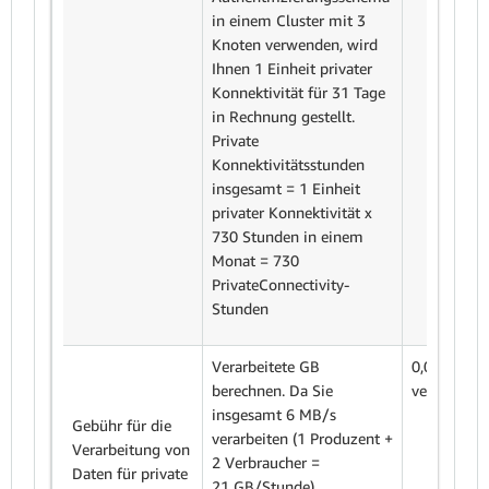
in einem Cluster mit 3
Knoten verwenden, wird
Ihnen 1 Einheit privater
Konnektivität für 31 Tage
in Rechnung gestellt.
Private
Konnektivitätsstunden
insgesamt = 1 Einheit
privater Konnektivität x
730 Stunden in einem
Monat = 730
PrivateConnectivity-
Stunden
Verarbeitete GB
0,0059 US
berechnen. Da Sie
verarbeite
insgesamt 6 MB/s
Gebühr für die
verarbeiten (1 Produzent +
Verarbeitung von
2 Verbraucher =
Daten für private
21 GB/Stunde)