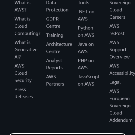
What is
Data
Tools
Sovereign
AWS?
Protection
Cloud
.NET on
Careers
What is
GDPR
AWS
Cloud
Centre
AWS
Python
Computing?
re:Post
Training
on AWS
What is
AWS
Architecture
Java on
Generative
Support
Centre
AWS
AI?
Overview
Analyst
PHP on
AWS
AWS
Reports
AWS
Cloud
Accessibilit
AWS
JavaScript
Security
Legal
Partners
on AWS
Press
AWS
Releases
European
Sovereign
Cloud
Addendum